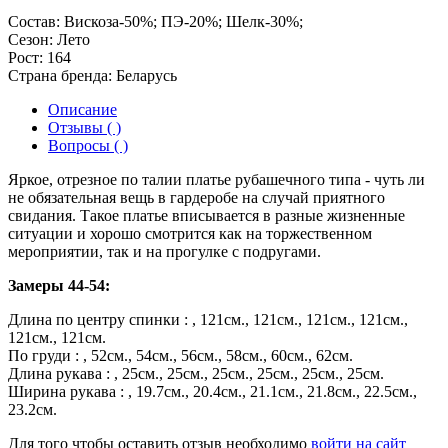
Состав:
Вискоза-50%; ПЭ-20%; Шелк-30%;
Сезон:
Лето
Рост:
164
Страна бренда:
Беларусь
Описание
Отзывы ( )
Вопросы ( )
Яркое, отрезное по талии платье рубашечного типа - чуть ли
не обязательная вещь в гардеробе на случай приятного
свидания. Такое платье вписывается в разные жизненные
ситуации и хорошо смотрится как на торжественном
мероприятии, так и на прогулке с подругами.
Замеры 44-54:
Длина по центру спинки : , 121см., 121см., 121см., 121см.,
121см., 121см.
По груди : , 52см., 54см., 56см., 58см., 60см., 62см.
Длина рукава : , 25см., 25см., 25см., 25см., 25см., 25см.
Ширина рукава : , 19.7см., 20.4см., 21.1см., 21.8см., 22.5см.,
23.2см.
Для того чтобы оставить отзыв необходимо
войти на сайт