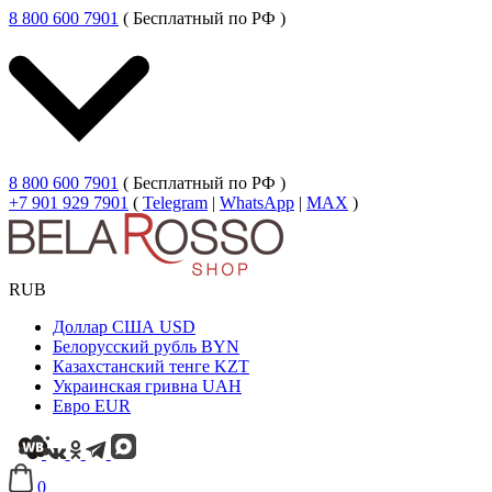
8 800 600 7901
( Бесплатный по РФ )
8 800 600 7901
( Бесплатный по РФ )
+7 901 929 7901
(
Telegram
|
WhatsApp
|
MAX
)
RUB
Доллар США
USD
Белорусский рубль
BYN
Казахстанский тенге
KZT
Украинская гривна
UAH
Евро
EUR
0