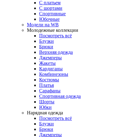
С платьем
С шортами
Спортивные
Юбочные
Модели на WB
Молодежные коллекции
Посмотреть всё
Блузки
Брюки
Верхняя одежда
Джемперы
Жакеты
Кардиганы
Комбинезоны
Костюмы
Платья
Сарафаны
Спортивная одежда
Шорты
Юбки
Нарядная одежда
Посмотреть всё
Блузки
Брюки
Джемперы