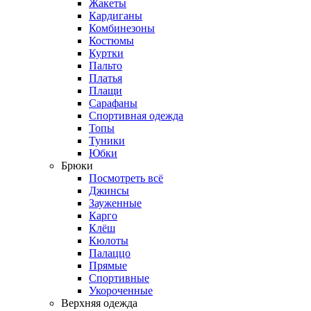
Жакеты
Кардиганы
Комбинезоны
Костюмы
Куртки
Пальто
Платья
Плащи
Сарафаны
Спортивная одежда
Топы
Туники
Юбки
Брюки
Посмотреть всё
Джинсы
Зауженные
Карго
Клёш
Кюлоты
Палаццо
Прямые
Спортивные
Укороченные
Верхняя одежда