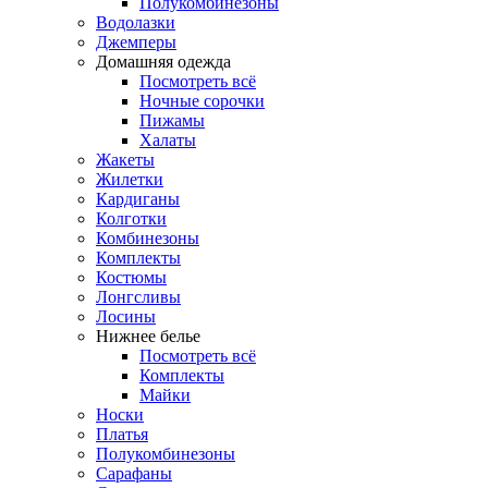
Полукомбинезоны
Водолазки
Джемперы
Домашняя одежда
Посмотреть всё
Ночные сорочки
Пижамы
Халаты
Жакеты
Жилетки
Кардиганы
Колготки
Комбинезоны
Комплекты
Костюмы
Лонгсливы
Лосины
Нижнее белье
Посмотреть всё
Комплекты
Майки
Носки
Платья
Полукомбинезоны
Сарафаны