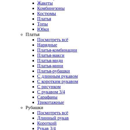
Жакеты
Комбинезоны
Костюмы
Платья
Топы
Юбки
Платья
Посмотреть всё
Нарядные
Платья-комбинации
Платья-макси
Платья-миди
Платья-мини
Платья-рубашки
С длинным рукавом
С коротким рукавом
С рисунком
С рукавом 3/4
Сарафаны
Трикотажные
Рубашки
Посмотреть всё
Длинный рукав
Короткий
Рукав 3/4