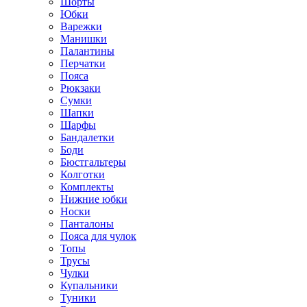
Шорты
Юбки
Варежки
Манишки
Палантины
Перчатки
Пояса
Рюкзаки
Сумки
Шапки
Шарфы
Бандалетки
Боди
Бюстгальтеры
Колготки
Комплекты
Нижние юбки
Носки
Панталоны
Поясa для чулок
Топы
Трусы
Чулки
Купальники
Туники