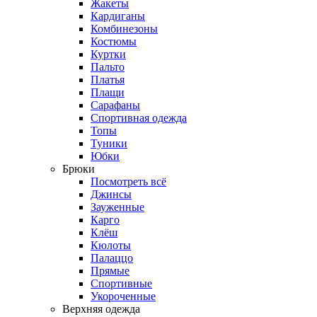
Жакеты
Кардиганы
Комбинезоны
Костюмы
Куртки
Пальто
Платья
Плащи
Сарафаны
Спортивная одежда
Топы
Туники
Юбки
Брюки
Посмотреть всё
Джинсы
Зауженные
Карго
Клёш
Кюлоты
Палаццо
Прямые
Спортивные
Укороченные
Верхняя одежда