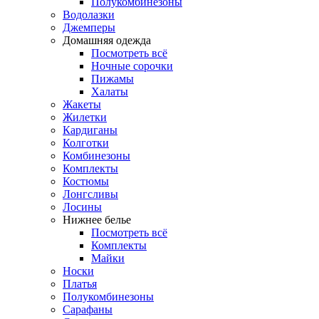
Полукомбинезоны
Водолазки
Джемперы
Домашняя одежда
Посмотреть всё
Ночные сорочки
Пижамы
Халаты
Жакеты
Жилетки
Кардиганы
Колготки
Комбинезоны
Комплекты
Костюмы
Лонгсливы
Лосины
Нижнее белье
Посмотреть всё
Комплекты
Майки
Носки
Платья
Полукомбинезоны
Сарафаны