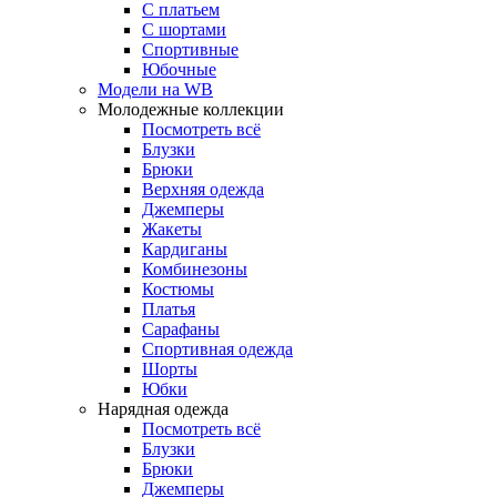
С платьем
С шортами
Спортивные
Юбочные
Модели на WB
Молодежные коллекции
Посмотреть всё
Блузки
Брюки
Верхняя одежда
Джемперы
Жакеты
Кардиганы
Комбинезоны
Костюмы
Платья
Сарафаны
Спортивная одежда
Шорты
Юбки
Нарядная одежда
Посмотреть всё
Блузки
Брюки
Джемперы