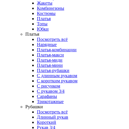
Жакеты
Комбинезоны
Костюмы
Платья
Топы
Юбки
Платья
Посмотреть всё
Нарядные
Платья-комбинации
Платья-макси
Платья-миди
Платья-мини
Платья-рубашки
С длинным рукавом
С коротким рукавом
С рисунком
С рукавом 3/4
Сарафаны
Трикотажные
Рубашки
Посмотреть всё
Длинный рукав
Короткий
Рукав 3/4