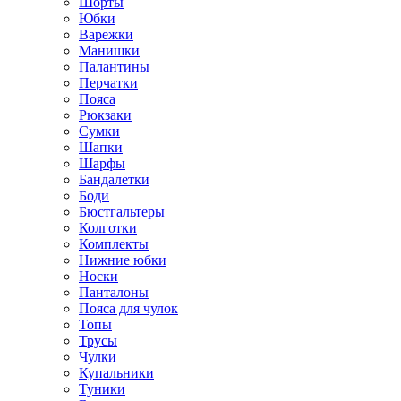
Шорты
Юбки
Варежки
Манишки
Палантины
Перчатки
Пояса
Рюкзаки
Сумки
Шапки
Шарфы
Бандалетки
Боди
Бюстгальтеры
Колготки
Комплекты
Нижние юбки
Носки
Панталоны
Поясa для чулок
Топы
Трусы
Чулки
Купальники
Туники