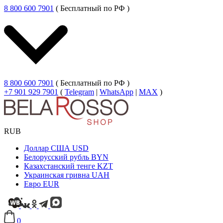
8 800 600 7901
( Бесплатный по РФ )
8 800 600 7901
( Бесплатный по РФ )
+7 901 929 7901
(
Telegram
|
WhatsApp
|
MAX
)
RUB
Доллар США
USD
Белорусский рубль
BYN
Казахстанский тенге
KZT
Украинская гривна
UAH
Евро
EUR
0