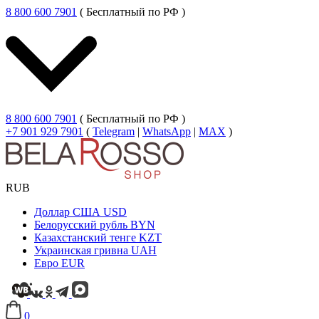
8 800 600 7901
( Бесплатный по РФ )
8 800 600 7901
( Бесплатный по РФ )
+7 901 929 7901
(
Telegram
|
WhatsApp
|
MAX
)
RUB
Доллар США
USD
Белорусский рубль
BYN
Казахстанский тенге
KZT
Украинская гривна
UAH
Евро
EUR
0