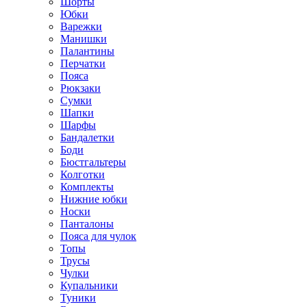
Шорты
Юбки
Варежки
Манишки
Палантины
Перчатки
Пояса
Рюкзаки
Сумки
Шапки
Шарфы
Бандалетки
Боди
Бюстгальтеры
Колготки
Комплекты
Нижние юбки
Носки
Панталоны
Поясa для чулок
Топы
Трусы
Чулки
Купальники
Туники