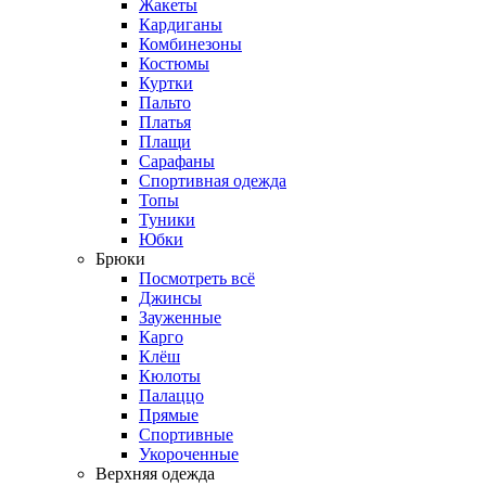
Жакеты
Кардиганы
Комбинезоны
Костюмы
Куртки
Пальто
Платья
Плащи
Сарафаны
Спортивная одежда
Топы
Туники
Юбки
Брюки
Посмотреть всё
Джинсы
Зауженные
Карго
Клёш
Кюлоты
Палаццо
Прямые
Спортивные
Укороченные
Верхняя одежда