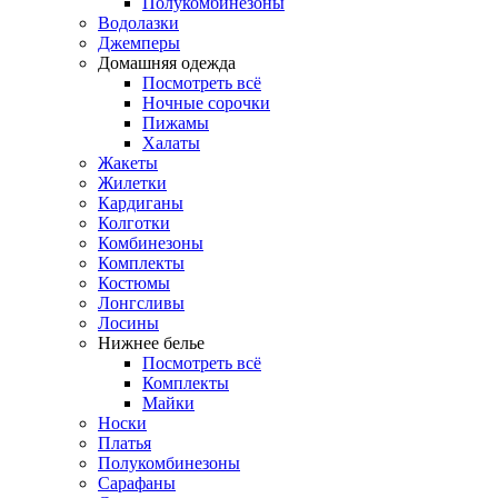
Полукомбинезоны
Водолазки
Джемперы
Домашняя одежда
Посмотреть всё
Ночные сорочки
Пижамы
Халаты
Жакеты
Жилетки
Кардиганы
Колготки
Комбинезоны
Комплекты
Костюмы
Лонгсливы
Лосины
Нижнее белье
Посмотреть всё
Комплекты
Майки
Носки
Платья
Полукомбинезоны
Сарафаны