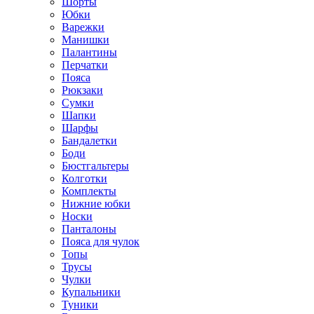
Шорты
Юбки
Варежки
Манишки
Палантины
Перчатки
Пояса
Рюкзаки
Сумки
Шапки
Шарфы
Бандалетки
Боди
Бюстгальтеры
Колготки
Комплекты
Нижние юбки
Носки
Панталоны
Поясa для чулок
Топы
Трусы
Чулки
Купальники
Туники