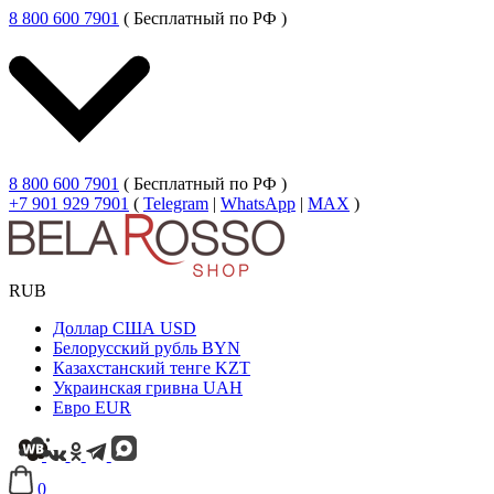
8 800 600 7901
( Бесплатный по РФ )
8 800 600 7901
( Бесплатный по РФ )
+7 901 929 7901
(
Telegram
|
WhatsApp
|
MAX
)
RUB
Доллар США
USD
Белорусский рубль
BYN
Казахстанский тенге
KZT
Украинская гривна
UAH
Евро
EUR
0