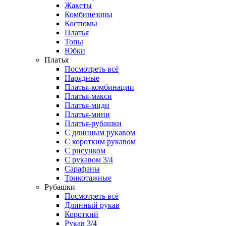
Жакеты
Комбинезоны
Костюмы
Платья
Топы
Юбки
Платья
Посмотреть всё
Нарядные
Платья-комбинации
Платья-макси
Платья-миди
Платья-мини
Платья-рубашки
С длинным рукавом
С коротким рукавом
С рисунком
С рукавом 3/4
Сарафаны
Трикотажные
Рубашки
Посмотреть всё
Длинный рукав
Короткий
Рукав 3/4