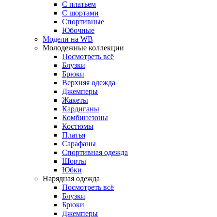
С платьем
С шортами
Спортивные
Юбочные
Модели на WB
Молодежные коллекции
Посмотреть всё
Блузки
Брюки
Верхняя одежда
Джемперы
Жакеты
Кардиганы
Комбинезоны
Костюмы
Платья
Сарафаны
Спортивная одежда
Шорты
Юбки
Нарядная одежда
Посмотреть всё
Блузки
Брюки
Джемперы