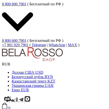
8 800 600 7901
( Бесплатный по РФ )
8 800 600 7901
( Бесплатный по РФ )
+7 901 929 7901
(
Telegram
|
WhatsApp
|
MAX
)
RUB
Доллар США
USD
Белорусский рубль
BYN
Казахстанский тенге
KZT
Украинская гривна
UAH
Евро
EUR
0