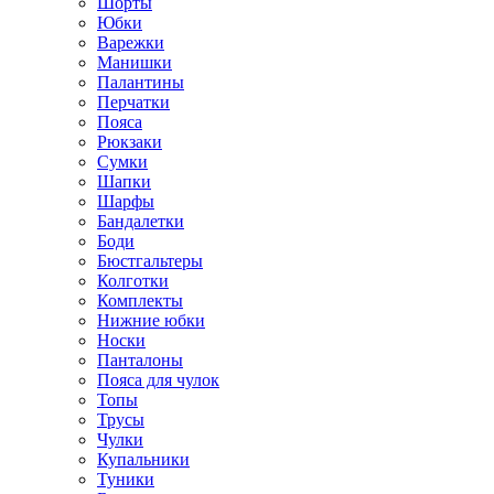
Шорты
Юбки
Варежки
Манишки
Палантины
Перчатки
Пояса
Рюкзаки
Сумки
Шапки
Шарфы
Бандалетки
Боди
Бюстгальтеры
Колготки
Комплекты
Нижние юбки
Носки
Панталоны
Поясa для чулок
Топы
Трусы
Чулки
Купальники
Туники