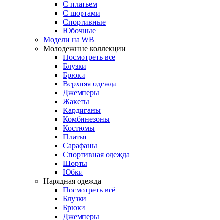
С платьем
С шортами
Спортивные
Юбочные
Модели на WB
Молодежные коллекции
Посмотреть всё
Блузки
Брюки
Верхняя одежда
Джемперы
Жакеты
Кардиганы
Комбинезоны
Костюмы
Платья
Сарафаны
Спортивная одежда
Шорты
Юбки
Нарядная одежда
Посмотреть всё
Блузки
Брюки
Джемперы