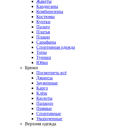
Жакеты
Кардиганы
Комбинезоны
Костюмы
Куртки
Пальто
Платья
Плащи
Сарафаны
Спортивная одежда
Топы
Туники
Юбки
Брюки
Посмотреть всё
Джинсы
Зауженные
Карго
Клёш
Кюлоты
Палаццо
Прямые
Спортивные
Укороченные
Верхняя одежда