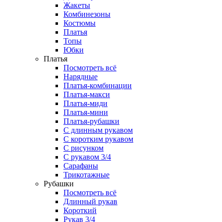
Жакеты
Комбинезоны
Костюмы
Платья
Топы
Юбки
Платья
Посмотреть всё
Нарядные
Платья-комбинации
Платья-макси
Платья-миди
Платья-мини
Платья-рубашки
С длинным рукавом
С коротким рукавом
С рисунком
С рукавом 3/4
Сарафаны
Трикотажные
Рубашки
Посмотреть всё
Длинный рукав
Короткий
Рукав 3/4