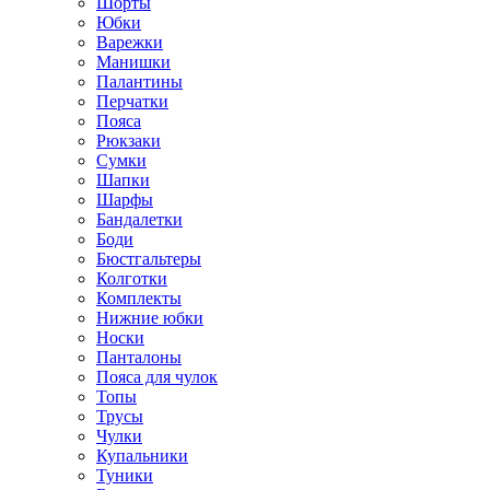
Шорты
Юбки
Варежки
Манишки
Палантины
Перчатки
Пояса
Рюкзаки
Сумки
Шапки
Шарфы
Бандалетки
Боди
Бюстгальтеры
Колготки
Комплекты
Нижние юбки
Носки
Панталоны
Поясa для чулок
Топы
Трусы
Чулки
Купальники
Туники