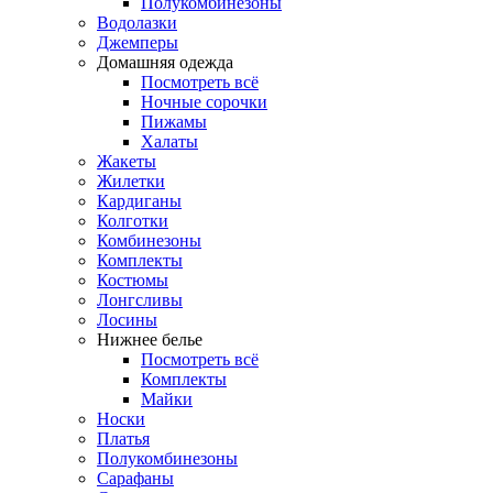
Полукомбинезоны
Водолазки
Джемперы
Домашняя одежда
Посмотреть всё
Ночные сорочки
Пижамы
Халаты
Жакеты
Жилетки
Кардиганы
Колготки
Комбинезоны
Комплекты
Костюмы
Лонгсливы
Лосины
Нижнее белье
Посмотреть всё
Комплекты
Майки
Носки
Платья
Полукомбинезоны
Сарафаны