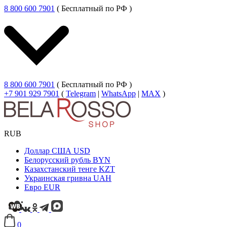
8 800 600 7901
( Бесплатный по РФ )
8 800 600 7901
( Бесплатный по РФ )
+7 901 929 7901
(
Telegram
|
WhatsApp
|
MAX
)
RUB
Доллар США
USD
Белорусский рубль
BYN
Казахстанский тенге
KZT
Украинская гривна
UAH
Евро
EUR
0