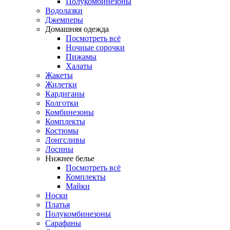
Полукомбинезоны
Водолазки
Джемперы
Домашняя одежда
Посмотреть всё
Ночные сорочки
Пижамы
Халаты
Жакеты
Жилетки
Кардиганы
Колготки
Комбинезоны
Комплекты
Костюмы
Лонгсливы
Лосины
Нижнее белье
Посмотреть всё
Комплекты
Майки
Носки
Платья
Полукомбинезоны
Сарафаны