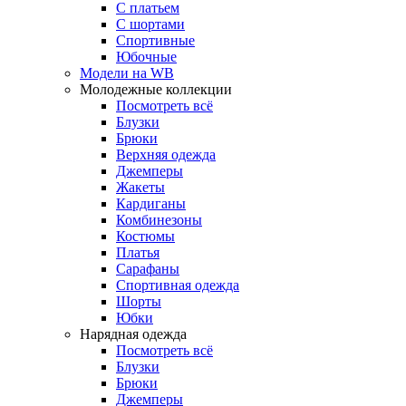
С платьем
С шортами
Спортивные
Юбочные
Модели на WB
Молодежные коллекции
Посмотреть всё
Блузки
Брюки
Верхняя одежда
Джемперы
Жакеты
Кардиганы
Комбинезоны
Костюмы
Платья
Сарафаны
Спортивная одежда
Шорты
Юбки
Нарядная одежда
Посмотреть всё
Блузки
Брюки
Джемперы