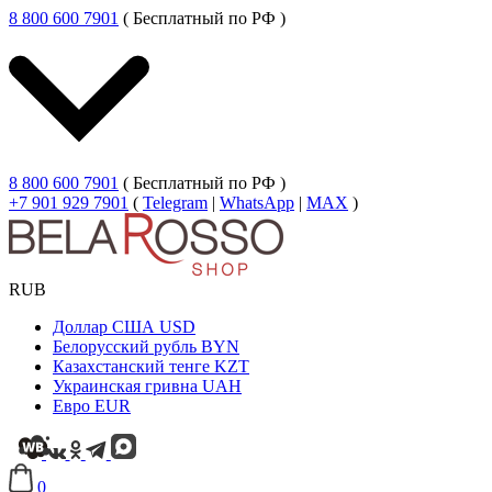
8 800 600 7901
( Бесплатный по РФ )
8 800 600 7901
( Бесплатный по РФ )
+7 901 929 7901
(
Telegram
|
WhatsApp
|
MAX
)
RUB
Доллар США
USD
Белорусский рубль
BYN
Казахстанский тенге
KZT
Украинская гривна
UAH
Евро
EUR
0