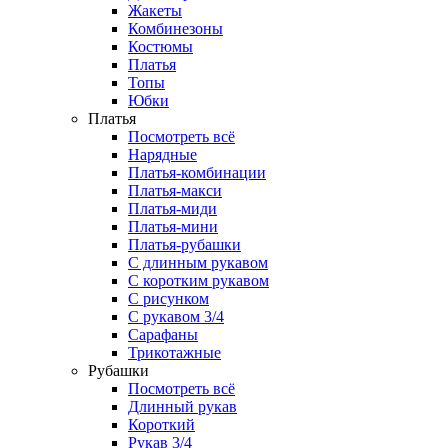
Жакеты
Комбинезоны
Костюмы
Платья
Топы
Юбки
Платья
Посмотреть всё
Нарядные
Платья-комбинации
Платья-макси
Платья-миди
Платья-мини
Платья-рубашки
С длинным рукавом
С коротким рукавом
С рисунком
С рукавом 3/4
Сарафаны
Трикотажные
Рубашки
Посмотреть всё
Длинный рукав
Короткий
Рукав 3/4