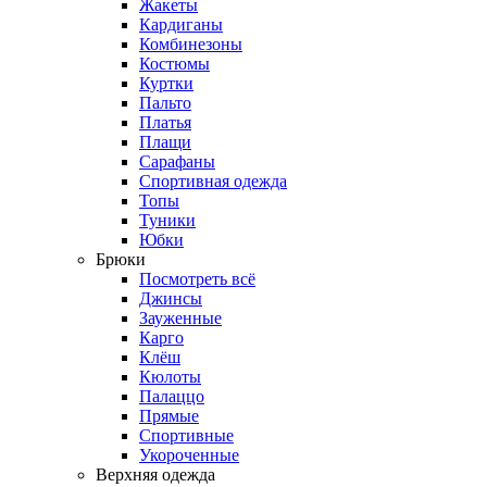
Жакеты
Кардиганы
Комбинезоны
Костюмы
Куртки
Пальто
Платья
Плащи
Сарафаны
Спортивная одежда
Топы
Туники
Юбки
Брюки
Посмотреть всё
Джинсы
Зауженные
Карго
Клёш
Кюлоты
Палаццо
Прямые
Спортивные
Укороченные
Верхняя одежда