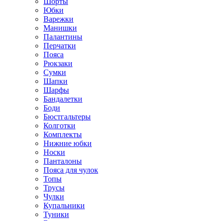
Шорты
Юбки
Варежки
Манишки
Палантины
Перчатки
Пояса
Рюкзаки
Сумки
Шапки
Шарфы
Бандалетки
Боди
Бюстгальтеры
Колготки
Комплекты
Нижние юбки
Носки
Панталоны
Поясa для чулок
Топы
Трусы
Чулки
Купальники
Туники