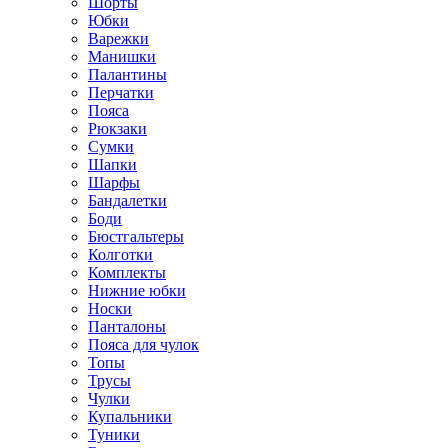
Шорты
Юбки
Варежки
Манишки
Палантины
Перчатки
Пояса
Рюкзаки
Сумки
Шапки
Шарфы
Бандалетки
Боди
Бюстгальтеры
Колготки
Комплекты
Нижние юбки
Носки
Панталоны
Поясa для чулок
Топы
Трусы
Чулки
Купальники
Туники