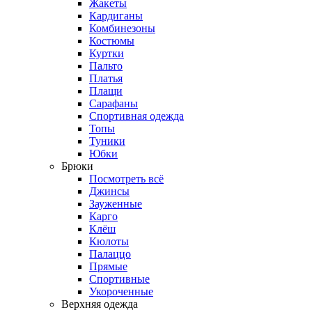
Жакеты
Кардиганы
Комбинезоны
Костюмы
Куртки
Пальто
Платья
Плащи
Сарафаны
Спортивная одежда
Топы
Туники
Юбки
Брюки
Посмотреть всё
Джинсы
Зауженные
Карго
Клёш
Кюлоты
Палаццо
Прямые
Спортивные
Укороченные
Верхняя одежда