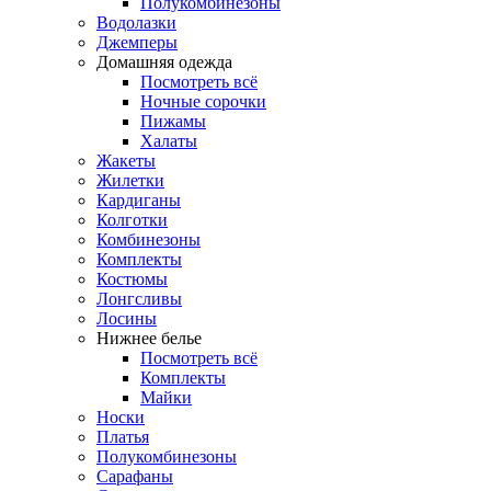
Полукомбинезоны
Водолазки
Джемперы
Домашняя одежда
Посмотреть всё
Ночные сорочки
Пижамы
Халаты
Жакеты
Жилетки
Кардиганы
Колготки
Комбинезоны
Комплекты
Костюмы
Лонгсливы
Лосины
Нижнее белье
Посмотреть всё
Комплекты
Майки
Носки
Платья
Полукомбинезоны
Сарафаны