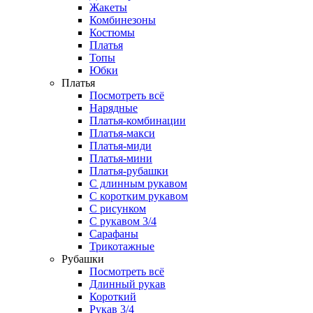
Жакеты
Комбинезоны
Костюмы
Платья
Топы
Юбки
Платья
Посмотреть всё
Нарядные
Платья-комбинации
Платья-макси
Платья-миди
Платья-мини
Платья-рубашки
С длинным рукавом
С коротким рукавом
С рисунком
С рукавом 3/4
Сарафаны
Трикотажные
Рубашки
Посмотреть всё
Длинный рукав
Короткий
Рукав 3/4