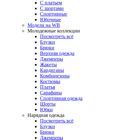
С платьем
С шортами
Спортивные
Юбочные
Модели на WB
Молодежные коллекции
Посмотреть всё
Блузки
Брюки
Верхняя одежда
Джемперы
Жакеты
Кардиганы
Комбинезоны
Костюмы
Платья
Сарафаны
Спортивная одежда
Шорты
Юбки
Нарядная одежда
Посмотреть всё
Блузки
Брюки
Джемперы