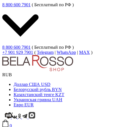
8 800 600 7901
( Бесплатный по РФ )
8 800 600 7901
( Бесплатный по РФ )
+7 901 929 7901
(
Telegram
|
WhatsApp
|
MAX
)
RUB
Доллар США
USD
Белорусский рубль
BYN
Казахстанский тенге
KZT
Украинская гривна
UAH
Евро
EUR
0