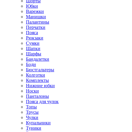
Шорты
Юбки
Варежки
Манишки
Палантины
Перчатки
Пояса
Рюкзаки
Сумки
Шапки
Шарфы
Бандалетки
Боди
Бюстгальтеры
Колготки
Комплекты
Нижние юбки
Носки
Панталоны
Поясa для чулок
Топы
Трусы
Чулки
Купальники
Туники