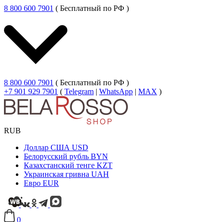
8 800 600 7901
( Бесплатный по РФ )
8 800 600 7901
( Бесплатный по РФ )
+7 901 929 7901
(
Telegram
|
WhatsApp
|
MAX
)
RUB
Доллар США
USD
Белорусский рубль
BYN
Казахстанский тенге
KZT
Украинская гривна
UAH
Евро
EUR
0