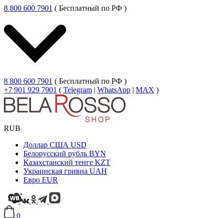
8 800 600 7901
( Бесплатный по РФ )
8 800 600 7901
( Бесплатный по РФ )
+7 901 929 7901
(
Telegram
|
WhatsApp
|
MAX
)
RUB
Доллар США
USD
Белорусский рубль
BYN
Казахстанский тенге
KZT
Украинская гривна
UAH
Евро
EUR
0