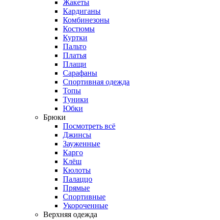
Жакеты
Кардиганы
Комбинезоны
Костюмы
Куртки
Пальто
Платья
Плащи
Сарафаны
Спортивная одежда
Топы
Туники
Юбки
Брюки
Посмотреть всё
Джинсы
Зауженные
Карго
Клёш
Кюлоты
Палаццо
Прямые
Спортивные
Укороченные
Верхняя одежда