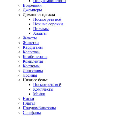
Полукомбинезоны
Водолазки
Джемперы
Домашняя одежда
Посмотреть всё
Ночные сорочки
Пижамы
Халаты
Жакеты
Жилетки
Кардиганы
Колготки
Комбинезоны
Комплекты
Костюмы
Лонгсливы
Лосины
Нижнее белье
Посмотреть всё
Комплекты
Майки
Носки
Платья
Полукомбинезоны
Сарафаны