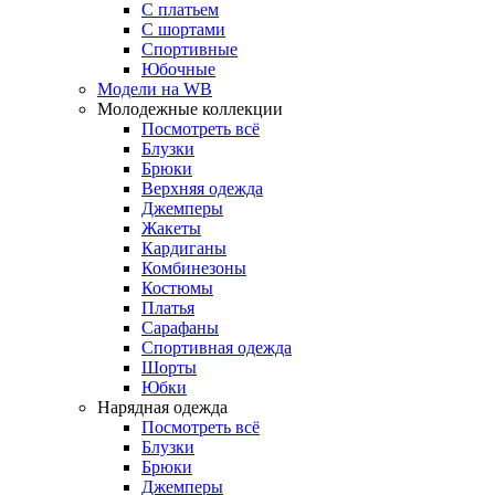
С платьем
С шортами
Спортивные
Юбочные
Модели на WB
Молодежные коллекции
Посмотреть всё
Блузки
Брюки
Верхняя одежда
Джемперы
Жакеты
Кардиганы
Комбинезоны
Костюмы
Платья
Сарафаны
Спортивная одежда
Шорты
Юбки
Нарядная одежда
Посмотреть всё
Блузки
Брюки
Джемперы