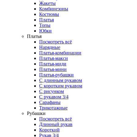
Жакеты
Комбинезоны
Костюмы
Платья
Топы
Юбки
Платья
Посмотреть всё
Нарядные
Платья-комбинации
Платья-макси
Платья-миди
Платья-мини
Платья-рубашки
С длинным рукавом
С коротким рукавом
С рисунком
С рукавом 3/4
Сарафаны
Трикотажные
Рубашки
Посмотреть всё
Длинный рукав
Короткий
Рукав 3/4