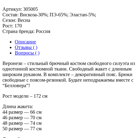
Артикул:
305005
Состав:
Вискоза-30%; ПЭ-65%; Эластан-5%;
Сезон:
Весна
Рост:
170
Страна бренда:
Россия
Описание
Отзывы ( )
Вопросы ( )
Веронези – стильный брючный костюм свободного силуэта из
однотонной костюмной ткани. Свободный жакет с длинным
широким рукавом. В комплекте – декоративный пояс. Брюки
свободные с поясом-резинкой. Будьте неподражаемы вместе с
“Белловера”!
Рост модели – 172 см
Длина жакета:
44 размер — 66 см
46 размер — 70 см
48 размер — 74 см
50 размер — 77 см