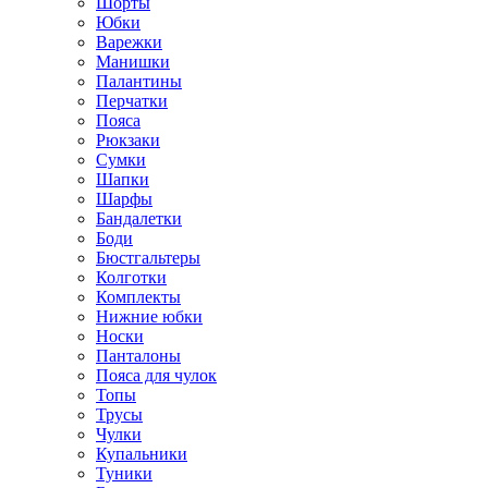
Шорты
Юбки
Варежки
Манишки
Палантины
Перчатки
Пояса
Рюкзаки
Сумки
Шапки
Шарфы
Бандалетки
Боди
Бюстгальтеры
Колготки
Комплекты
Нижние юбки
Носки
Панталоны
Поясa для чулок
Топы
Трусы
Чулки
Купальники
Туники