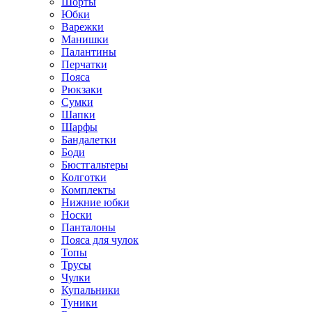
Шорты
Юбки
Варежки
Манишки
Палантины
Перчатки
Пояса
Рюкзаки
Сумки
Шапки
Шарфы
Бандалетки
Боди
Бюстгальтеры
Колготки
Комплекты
Нижние юбки
Носки
Панталоны
Поясa для чулок
Топы
Трусы
Чулки
Купальники
Туники