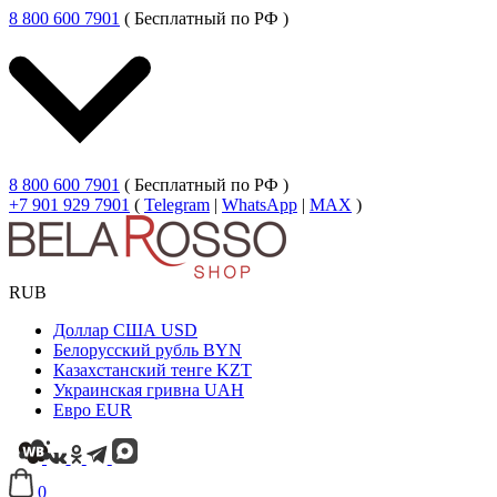
8 800 600 7901
( Бесплатный по РФ )
8 800 600 7901
( Бесплатный по РФ )
+7 901 929 7901
(
Telegram
|
WhatsApp
|
MAX
)
RUB
Доллар США
USD
Белорусский рубль
BYN
Казахстанский тенге
KZT
Украинская гривна
UAH
Евро
EUR
0