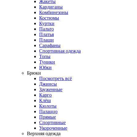
Жакеты
Кардиганы
Комбинезоны
Костюмы
Куртки
Пальто
Платья
Плащи
Сарафаны
Спортивная одежда
Топы
Туники
Юбки
Брюки
Посмотреть всё
Джинсы
Зауженные
Карго
Клёш
Кюлоты
Палаццо
Прямые
Спортивные
Укороченные
Верхняя одежда