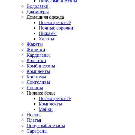
Полукомбинезоны
Водолазки
Джемперы
Домашняя одежда
Посмотреть всё
Ночные сорочки
Пижамы
Халаты
Жакеты
Жилетки
Кардиганы
Колготки
Комбинезоны
Комплекты
Костюмы
Лонгсливы
Лосины
Нижнее белье
Посмотреть всё
Комплекты
Майки
Носки
Платья
Полукомбинезоны
Сарафаны