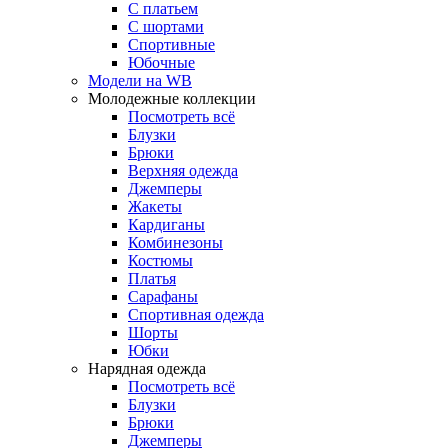
С платьем
С шортами
Спортивные
Юбочные
Модели на WB
Молодежные коллекции
Посмотреть всё
Блузки
Брюки
Верхняя одежда
Джемперы
Жакеты
Кардиганы
Комбинезоны
Костюмы
Платья
Сарафаны
Спортивная одежда
Шорты
Юбки
Нарядная одежда
Посмотреть всё
Блузки
Брюки
Джемперы