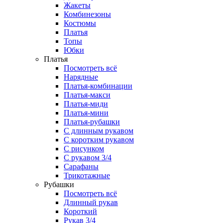
Жакеты
Комбинезоны
Костюмы
Платья
Топы
Юбки
Платья
Посмотреть всё
Нарядные
Платья-комбинации
Платья-макси
Платья-миди
Платья-мини
Платья-рубашки
С длинным рукавом
С коротким рукавом
С рисунком
С рукавом 3/4
Сарафаны
Трикотажные
Рубашки
Посмотреть всё
Длинный рукав
Короткий
Рукав 3/4