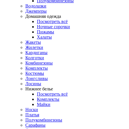
Полукомбинезоны
Водолазки
Джемперы
Домашняя одежда
Посмотреть всё
Ночные сорочки
Пижамы
Халаты
Жакеты
Жилетки
Кардиганы
Колготки
Комбинезоны
Комплекты
Костюмы
Лонгсливы
Лосины
Нижнее белье
Посмотреть всё
Комплекты
Майки
Носки
Платья
Полукомбинезоны
Сарафаны