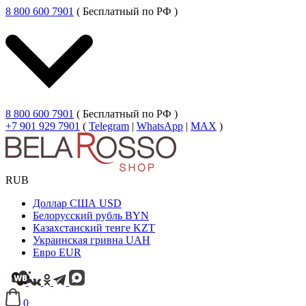
8 800 600 7901
( Бесплатный по РФ )
8 800 600 7901
( Бесплатный по РФ )
+7 901 929 7901
(
Telegram
|
WhatsApp
|
MAX
)
RUB
Доллар США
USD
Белорусский рубль
BYN
Казахстанский тенге
KZT
Украинская гривна
UAH
Евро
EUR
0