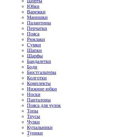
Шорты
Юбки
Варежки
Манишки
Палантины
Перчатки
Пояса
Рюкзаки
Сумки
Шапки
Шарфы
Бандалетки
Боди
Бюстгальтеры
Колготки
Комплекты
Нижние юбки
Носки
Панталоны
Поясa для чулок
Топы
Трусы
Чулки
Купальники
Туники