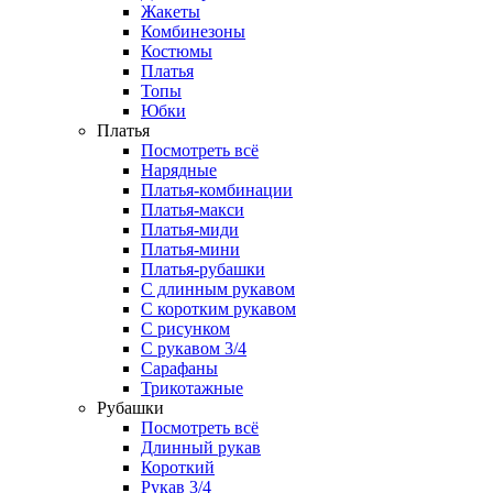
Жакеты
Комбинезоны
Костюмы
Платья
Топы
Юбки
Платья
Посмотреть всё
Нарядные
Платья-комбинации
Платья-макси
Платья-миди
Платья-мини
Платья-рубашки
С длинным рукавом
С коротким рукавом
С рисунком
С рукавом 3/4
Сарафаны
Трикотажные
Рубашки
Посмотреть всё
Длинный рукав
Короткий
Рукав 3/4