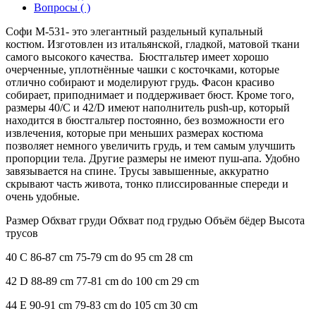
Вопросы ( )
Софи М-531- это элегантный раздельный купальный
костюм. Изготовлен из итальянской, гладкой, матовой ткани
самого высокого качества. Бюстгальтер имеет хорошо
очерченные, уплотнённые чашки с косточками, которые
отлично собирают и моделируют грудь. Фасон красиво
собирает, приподнимает и поддерживает бюст. Кроме того,
размеры 40/C и 42/D имеют наполнитель push-up, который
находится в бюстгальтер постоянно, без возможности его
извлечения, которые при меньших размерах костюма
позволяет немного увеличить грудь, и тем самым улучшить
пропорции тела. Другие размеры не имеют пуш-апа. Удобно
завязывается на спине. Трусы завышенные, аккуратно
скрывают часть живота, тонко плиссированные спереди и
очень удобные.
Размер Обхват груди Обхват под грудью Объём бёдер Высота
трусов
40 C 86-87 cm 75-79 cm do 95 cm 28 cm
42 D 88-89 cm 77-81 cm do 100 cm 29 cm
44 E 90-91 cm 79-83 cm do 105 cm 30 cm