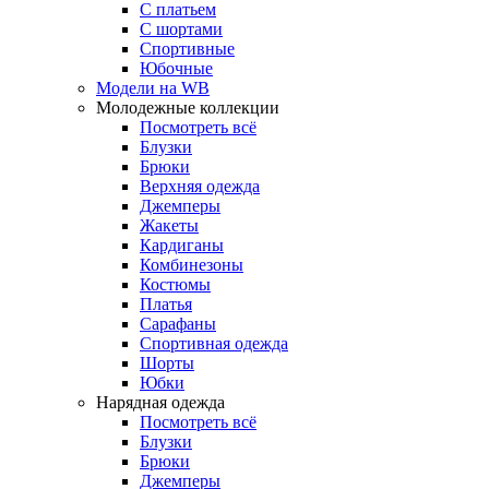
С платьем
С шортами
Спортивные
Юбочные
Модели на WB
Молодежные коллекции
Посмотреть всё
Блузки
Брюки
Верхняя одежда
Джемперы
Жакеты
Кардиганы
Комбинезоны
Костюмы
Платья
Сарафаны
Спортивная одежда
Шорты
Юбки
Нарядная одежда
Посмотреть всё
Блузки
Брюки
Джемперы