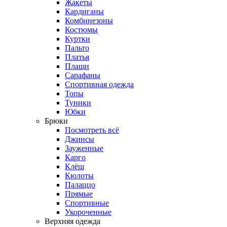
Жакеты
Кардиганы
Комбинезоны
Костюмы
Куртки
Пальто
Платья
Плащи
Сарафаны
Спортивная одежда
Топы
Туники
Юбки
Брюки
Посмотреть всё
Джинсы
Зауженные
Карго
Клёш
Кюлоты
Палаццо
Прямые
Спортивные
Укороченные
Верхняя одежда