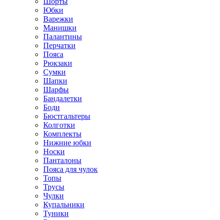
Шорты
Юбки
Варежки
Манишки
Палантины
Перчатки
Пояса
Рюкзаки
Сумки
Шапки
Шарфы
Бандалетки
Боди
Бюстгальтеры
Колготки
Комплекты
Нижние юбки
Носки
Панталоны
Поясa для чулок
Топы
Трусы
Чулки
Купальники
Туники