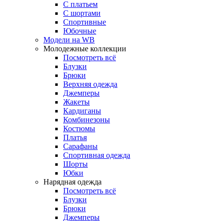
С платьем
С шортами
Спортивные
Юбочные
Модели на WB
Молодежные коллекции
Посмотреть всё
Блузки
Брюки
Верхняя одежда
Джемперы
Жакеты
Кардиганы
Комбинезоны
Костюмы
Платья
Сарафаны
Спортивная одежда
Шорты
Юбки
Нарядная одежда
Посмотреть всё
Блузки
Брюки
Джемперы