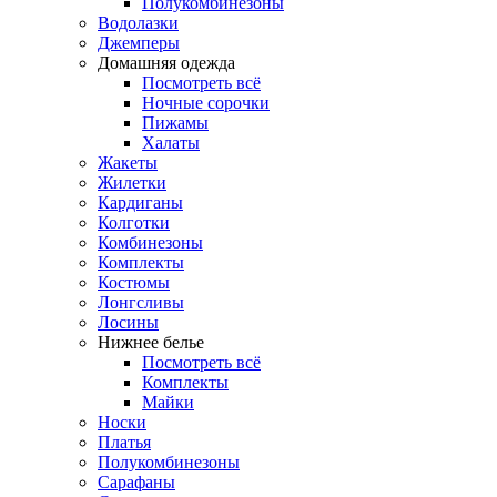
Полукомбинезоны
Водолазки
Джемперы
Домашняя одежда
Посмотреть всё
Ночные сорочки
Пижамы
Халаты
Жакеты
Жилетки
Кардиганы
Колготки
Комбинезоны
Комплекты
Костюмы
Лонгсливы
Лосины
Нижнее белье
Посмотреть всё
Комплекты
Майки
Носки
Платья
Полукомбинезоны
Сарафаны