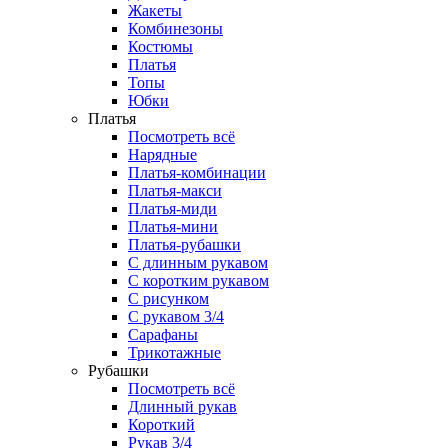
Жакеты
Комбинезоны
Костюмы
Платья
Топы
Юбки
Платья
Посмотреть всё
Нарядные
Платья-комбинации
Платья-макси
Платья-миди
Платья-мини
Платья-рубашки
С длинным рукавом
С коротким рукавом
С рисунком
С рукавом 3/4
Сарафаны
Трикотажные
Рубашки
Посмотреть всё
Длинный рукав
Короткий
Рукав 3/4