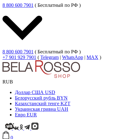
8 800 600 7901
( Бесплатный по РФ )
8 800 600 7901
( Бесплатный по РФ )
+7 901 929 7901
(
Telegram
|
WhatsApp
|
MAX
)
RUB
Доллар США
USD
Белорусский рубль
BYN
Казахстанский тенге
KZT
Украинская гривна
UAH
Евро
EUR
0