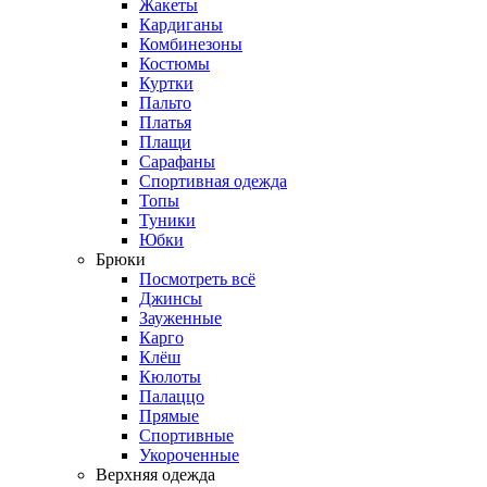
Жакеты
Кардиганы
Комбинезоны
Костюмы
Куртки
Пальто
Платья
Плащи
Сарафаны
Спортивная одежда
Топы
Туники
Юбки
Брюки
Посмотреть всё
Джинсы
Зауженные
Карго
Клёш
Кюлоты
Палаццо
Прямые
Спортивные
Укороченные
Верхняя одежда