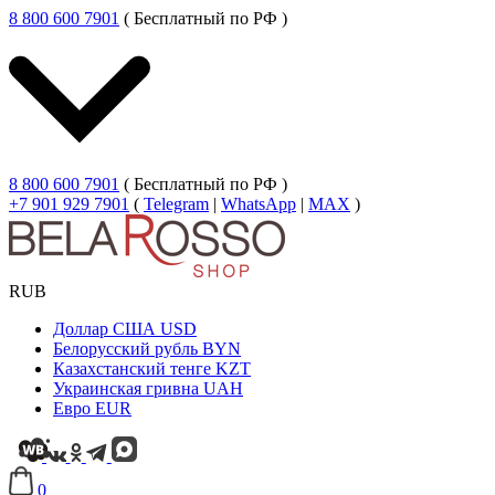
8 800 600 7901
( Бесплатный по РФ )
8 800 600 7901
( Бесплатный по РФ )
+7 901 929 7901
(
Telegram
|
WhatsApp
|
MAX
)
RUB
Доллар США
USD
Белорусский рубль
BYN
Казахстанский тенге
KZT
Украинская гривна
UAH
Евро
EUR
0