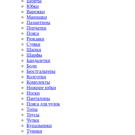
Шорты
Юбки
Варежки
Манишки
Палантины
Перчатки
Пояса
Рюкзаки
Сумки
Шапки
Шарфы
Бандалетки
Боди
Бюстгальтеры
Колготки
Комплекты
Нижние юбки
Носки
Панталоны
Поясa для чулок
Топы
Трусы
Чулки
Купальники
Туники