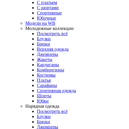
С платьем
С шортами
Спортивные
Юбочные
Модели на WB
Молодежные коллекции
Посмотреть всё
Блузки
Брюки
Верхняя одежда
Джемперы
Жакеты
Кардиганы
Комбинезоны
Костюмы
Платья
Сарафаны
Спортивная одежда
Шорты
Юбки
Нарядная одежда
Посмотреть всё
Блузки
Брюки
Джемперы