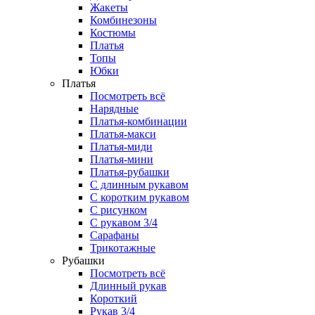
Жакеты
Комбинезоны
Костюмы
Платья
Топы
Юбки
Платья
Посмотреть всё
Нарядные
Платья-комбинации
Платья-макси
Платья-миди
Платья-мини
Платья-рубашки
С длинным рукавом
С коротким рукавом
С рисунком
С рукавом 3/4
Сарафаны
Трикотажные
Рубашки
Посмотреть всё
Длинный рукав
Короткий
Рукав 3/4