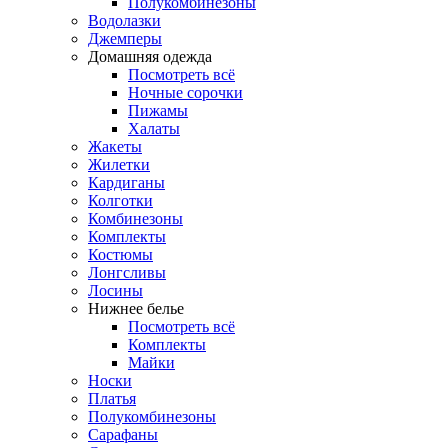
Полукомбинезоны
Водолазки
Джемперы
Домашняя одежда
Посмотреть всё
Ночные сорочки
Пижамы
Халаты
Жакеты
Жилетки
Кардиганы
Колготки
Комбинезоны
Комплекты
Костюмы
Лонгсливы
Лосины
Нижнее белье
Посмотреть всё
Комплекты
Майки
Носки
Платья
Полукомбинезоны
Сарафаны