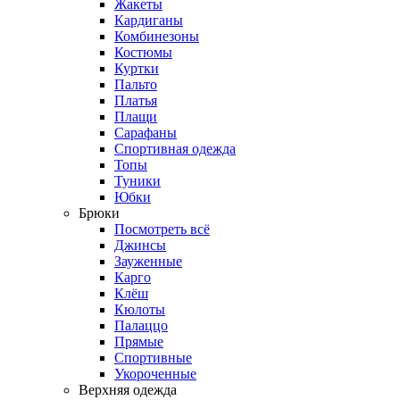
Жакеты
Кардиганы
Комбинезоны
Костюмы
Куртки
Пальто
Платья
Плащи
Сарафаны
Спортивная одежда
Топы
Туники
Юбки
Брюки
Посмотреть всё
Джинсы
Зауженные
Карго
Клёш
Кюлоты
Палаццо
Прямые
Спортивные
Укороченные
Верхняя одежда