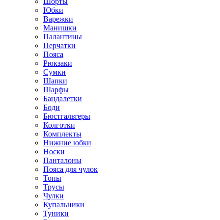
Шорты
Юбки
Варежки
Манишки
Палантины
Перчатки
Пояса
Рюкзаки
Сумки
Шапки
Шарфы
Бандалетки
Боди
Бюстгальтеры
Колготки
Комплекты
Нижние юбки
Носки
Панталоны
Поясa для чулок
Топы
Трусы
Чулки
Купальники
Туники