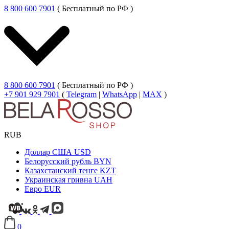
8 800 600 7901
( Бесплатный по РФ )
8 800 600 7901
( Бесплатный по РФ )
+7 901 929 7901
(
Telegram
|
WhatsApp
|
MAX
)
RUB
Доллар США
USD
Белорусский рубль
BYN
Казахстанский тенге
KZT
Украинская гривна
UAH
Евро
EUR
0