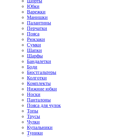
Шорты
Юбки
Варежки
Манишки
Палантины
Перчатки
Пояса
Рюкзаки
Сумки
Шапки
Шарфы
Бандалетки
Боди
Бюстгальтеры
Колготки
Комплекты
Нижние юбки
Носки
Панталоны
Поясa для чулок
Топы
Трусы
Чулки
Купальники
Туники