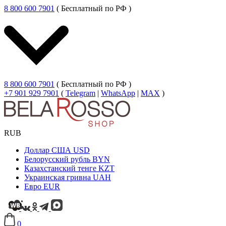
8 800 600 7901
( Бесплатный по РФ )
8 800 600 7901
( Бесплатный по РФ )
+7 901 929 7901
(
Telegram
|
WhatsApp
|
MAX
)
RUB
Доллар США
USD
Белорусский рубль
BYN
Казахстанский тенге
KZT
Украинская гривна
UAH
Евро
EUR
0