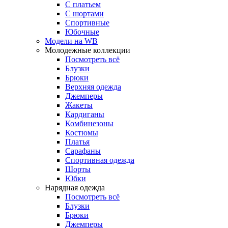
С платьем
С шортами
Спортивные
Юбочные
Модели на WB
Молодежные коллекции
Посмотреть всё
Блузки
Брюки
Верхняя одежда
Джемперы
Жакеты
Кардиганы
Комбинезоны
Костюмы
Платья
Сарафаны
Спортивная одежда
Шорты
Юбки
Нарядная одежда
Посмотреть всё
Блузки
Брюки
Джемперы