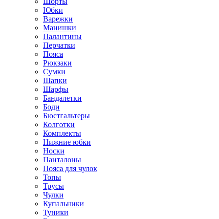
Шорты
Юбки
Варежки
Манишки
Палантины
Перчатки
Пояса
Рюкзаки
Сумки
Шапки
Шарфы
Бандалетки
Боди
Бюстгальтеры
Колготки
Комплекты
Нижние юбки
Носки
Панталоны
Поясa для чулок
Топы
Трусы
Чулки
Купальники
Туники