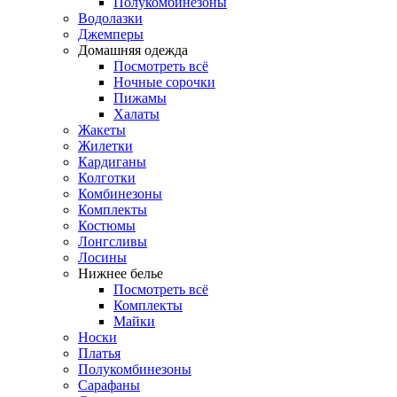
Полукомбинезоны
Водолазки
Джемперы
Домашняя одежда
Посмотреть всё
Ночные сорочки
Пижамы
Халаты
Жакеты
Жилетки
Кардиганы
Колготки
Комбинезоны
Комплекты
Костюмы
Лонгсливы
Лосины
Нижнее белье
Посмотреть всё
Комплекты
Майки
Носки
Платья
Полукомбинезоны
Сарафаны