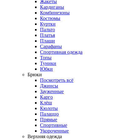
Жакеты
Кардиганы
Комбинезоны
Костюмы
Куртки
Пальто
Платья
Плащи
Сарафаны
Спортивная одежда
Топы
Туники
Юбки
Брюки
Посмотреть всё
Джинсы
Зауженные
Карго
Клёш
Кюлоты
Палаццо
Прямые
Спортивные
Укороченные
Верхняя одежда