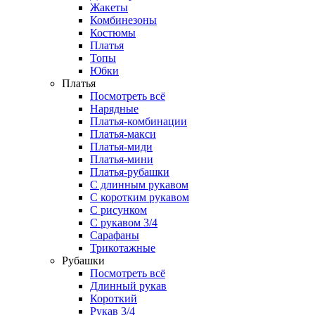
Жакеты
Комбинезоны
Костюмы
Платья
Топы
Юбки
Платья
Посмотреть всё
Нарядные
Платья-комбинации
Платья-макси
Платья-миди
Платья-мини
Платья-рубашки
С длинным рукавом
С коротким рукавом
С рисунком
С рукавом 3/4
Сарафаны
Трикотажные
Рубашки
Посмотреть всё
Длинный рукав
Короткий
Рукав 3/4