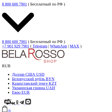
8 800 600 7901
( Бесплатный по РФ )
8 800 600 7901
( Бесплатный по РФ )
+7 901 929 7901
(
Telegram
|
WhatsApp
|
MAX
)
RUB
Доллар США
USD
Белорусский рубль
BYN
Казахстанский тенге
KZT
Украинская гривна
UAH
Евро
EUR
0