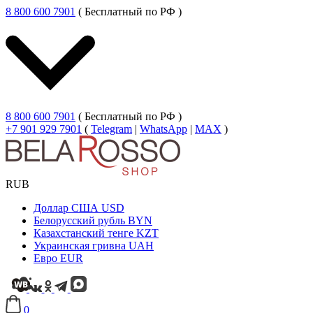
8 800 600 7901
( Бесплатный по РФ )
8 800 600 7901
( Бесплатный по РФ )
+7 901 929 7901
(
Telegram
|
WhatsApp
|
MAX
)
RUB
Доллар США
USD
Белорусский рубль
BYN
Казахстанский тенге
KZT
Украинская гривна
UAH
Евро
EUR
0