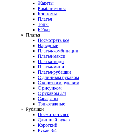
Жакеты
Комбинезоны
Костюмы
Платья
Топы
Юбки
Платья
Посмотреть всё
Нарядные
Платья-комбинации
Платья-макси
Платья-миди
Платья-мини
Платья-рубашки
С длинным рукавом
С коротким рукавом
С рисунком
С рукавом 3/4
Сарафаны
Трикотажные
Рубашки
Посмотреть всё
Длинный рукав
Короткий
Рукав 3/4