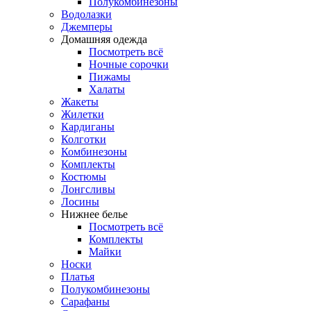
Полукомбинезоны
Водолазки
Джемперы
Домашняя одежда
Посмотреть всё
Ночные сорочки
Пижамы
Халаты
Жакеты
Жилетки
Кардиганы
Колготки
Комбинезоны
Комплекты
Костюмы
Лонгсливы
Лосины
Нижнее белье
Посмотреть всё
Комплекты
Майки
Носки
Платья
Полукомбинезоны
Сарафаны