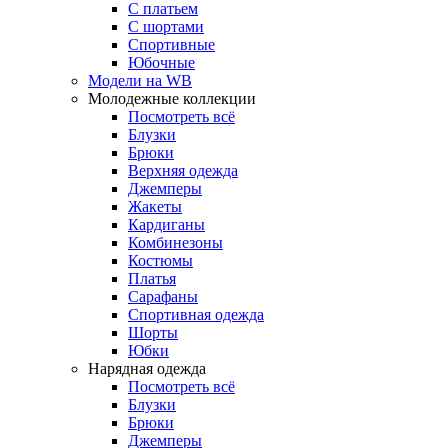
С платьем
С шортами
Спортивные
Юбочные
Модели на WB
Молодежные коллекции
Посмотреть всё
Блузки
Брюки
Верхняя одежда
Джемперы
Жакеты
Кардиганы
Комбинезоны
Костюмы
Платья
Сарафаны
Спортивная одежда
Шорты
Юбки
Нарядная одежда
Посмотреть всё
Блузки
Брюки
Джемперы