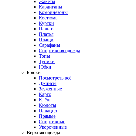
Жакеты
Кардиганы
Комбинезоны
Костюмы
Куртки
Пальто
Платья
Плащи
Сарафаны
Спортивная одежда
Топы
Туники
Юбки
Брюки
Посмотреть всё
Джинсы
Зауженные
Карго
Клёш
Кюлоты
Палаццо
Прямые
Спортивные
Укороченные
Верхняя одежда