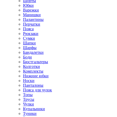
Шорты
Юбки
Варежки
Манишки
Палантины
Перчатки
Пояса
Рюкзаки
Сумки
Шапки
Шарфы
Бандалетки
Боди
Бюстгальтеры
Колготки
Комплекты
Нижние юбки
Носки
Панталоны
Поясa для чулок
Топы
Трусы
Чулки
Купальники
Туники