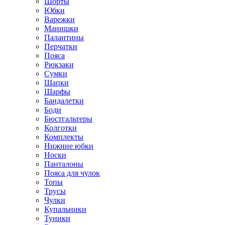
Шорты
Юбки
Варежки
Манишки
Палантины
Перчатки
Пояса
Рюкзаки
Сумки
Шапки
Шарфы
Бандалетки
Боди
Бюстгальтеры
Колготки
Комплекты
Нижние юбки
Носки
Панталоны
Поясa для чулок
Топы
Трусы
Чулки
Купальники
Туники