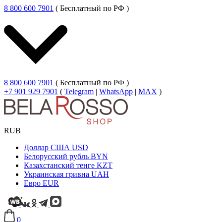
8 800 600 7901
( Бесплатный по РФ )
8 800 600 7901
( Бесплатный по РФ )
+7 901 929 7901
(
Telegram
|
WhatsApp
|
MAX
)
RUB
Доллар США
USD
Белорусский рубль
BYN
Казахстанский тенге
KZT
Украинская гривна
UAH
Евро
EUR
0