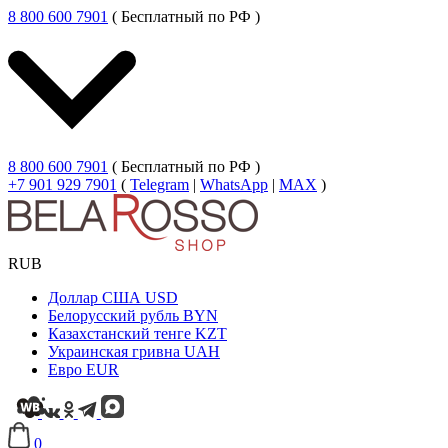
8 800 600 7901
( Бесплатный по РФ )
8 800 600 7901
( Бесплатный по РФ )
+7 901 929 7901
(
Telegram
|
WhatsApp
|
MAX
)
RUB
Доллар США
USD
Белорусский рубль
BYN
Казахстанский тенге
KZT
Украинская гривна
UAH
Евро
EUR
0