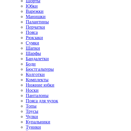
Шорты
Юбки
Варежки
Манишки
Палантины
Перчатки
Пояса
Рюкзаки
Сумки
Шапки
Шарфы
Бандалетки
Боди
Бюстгальтеры
Колготки
Комплекты
Нижние юбки
Носки
Панталоны
Поясa для чулок
Топы
Трусы
Чулки
Купальники
Туники