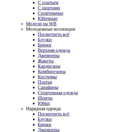
С платьем
С шортами
Спортивные
Юбочные
Модели на WB
Молодежные коллекции
Посмотреть всё
Блузки
Брюки
Верхняя одежда
Джемперы
Жакеты
Кардиганы
Комбинезоны
Костюмы
Платья
Сарафаны
Спортивная одежда
Шорты
Юбки
Нарядная одежда
Посмотреть всё
Блузки
Брюки
Джемперы