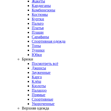
Жакеты
Кардиганы
Комбинезоны
Костюмы
Куртки
Пальто
Платья
Плащи
Сарафаны
Спортивная одежда
Топы
Туники
Юбки
Брюки
Посмотреть всё
Джинсы
Зауженные
Карго
Клёш
Кюлоты
Палаццо
Прямые
Спортивные
Укороченные
Верхняя одежда