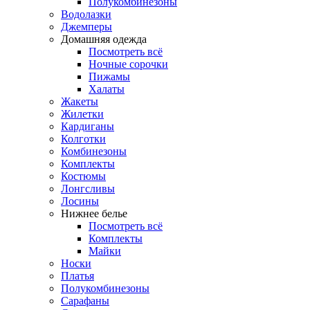
Полукомбинезоны
Водолазки
Джемперы
Домашняя одежда
Посмотреть всё
Ночные сорочки
Пижамы
Халаты
Жакеты
Жилетки
Кардиганы
Колготки
Комбинезоны
Комплекты
Костюмы
Лонгсливы
Лосины
Нижнее белье
Посмотреть всё
Комплекты
Майки
Носки
Платья
Полукомбинезоны
Сарафаны