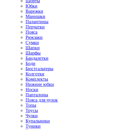
Шорты
Юбки
Варежки
Манишки
Палантины
Перчатки
Пояса
Рюкзаки
Сумки
Шапки
Шарфы
Бандалетки
Боди
Бюстгальтеры
Колготки
Комплекты
Нижние юбки
Носки
Панталоны
Поясa для чулок
Топы
Трусы
Чулки
Купальники
Туники