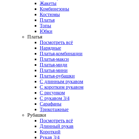
Жакеты
Комбинезоны
Костюмы
Платья
Топы
Юбки
Платья
Посмотреть всё
Нарядные
Платья-комбинации
Платья-макси
Платья-миди
Платья-мини
Платья-рубашки
С длинным рукавом
С коротким рукавом
С рисунком
С рукавом 3/4
Сарафаны
Трикотажные
Рубашки
Посмотреть всё
Длинный рукав
Короткий
Рукав 3/4