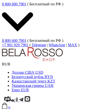
8 800 600 7901
( Бесплатный по РФ )
8 800 600 7901
( Бесплатный по РФ )
+7 901 929 7901
(
Telegram
|
WhatsApp
|
MAX
)
RUB
Доллар США
USD
Белорусский рубль
BYN
Казахстанский тенге
KZT
Украинская гривна
UAH
Евро
EUR
0