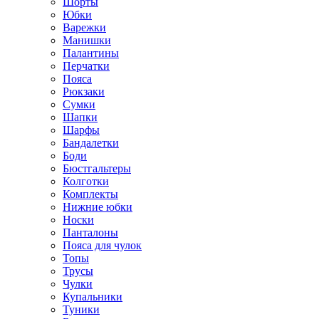
Шорты
Юбки
Варежки
Манишки
Палантины
Перчатки
Пояса
Рюкзаки
Сумки
Шапки
Шарфы
Бандалетки
Боди
Бюстгальтеры
Колготки
Комплекты
Нижние юбки
Носки
Панталоны
Поясa для чулок
Топы
Трусы
Чулки
Купальники
Туники