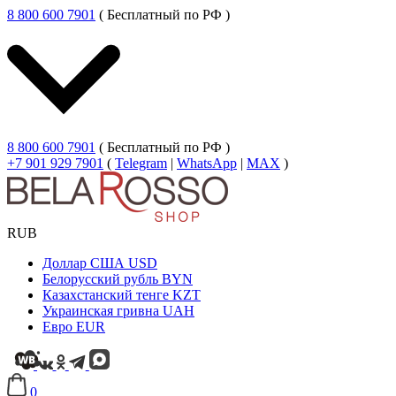
8 800 600 7901
( Бесплатный по РФ )
8 800 600 7901
( Бесплатный по РФ )
+7 901 929 7901
(
Telegram
|
WhatsApp
|
MAX
)
RUB
Доллар США
USD
Белорусский рубль
BYN
Казахстанский тенге
KZT
Украинская гривна
UAH
Евро
EUR
0