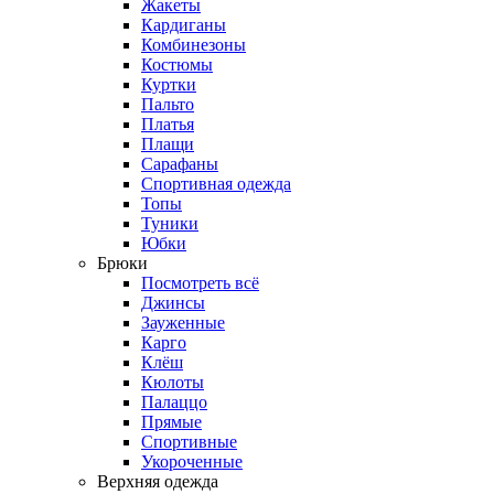
Жакеты
Кардиганы
Комбинезоны
Костюмы
Куртки
Пальто
Платья
Плащи
Сарафаны
Спортивная одежда
Топы
Туники
Юбки
Брюки
Посмотреть всё
Джинсы
Зауженные
Карго
Клёш
Кюлоты
Палаццо
Прямые
Спортивные
Укороченные
Верхняя одежда