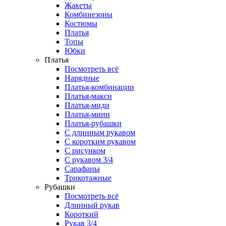
Жакеты
Комбинезоны
Костюмы
Платья
Топы
Юбки
Платья
Посмотреть всё
Нарядные
Платья-комбинации
Платья-макси
Платья-миди
Платья-мини
Платья-рубашки
С длинным рукавом
С коротким рукавом
С рисунком
С рукавом 3/4
Сарафаны
Трикотажные
Рубашки
Посмотреть всё
Длинный рукав
Короткий
Рукав 3/4