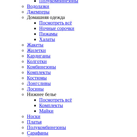
Полукомбинезоны
Водолазки
Джемперы
Домашняя одежда
Посмотреть всё
Ночные сорочки
Пижамы
Халаты
Жакеты
Жилетки
Кардиганы
Колготки
Комбинезоны
Комплекты
Костюмы
Лонгсливы
Лосины
Нижнее белье
Посмотреть всё
Комплекты
Майки
Носки
Платья
Полукомбинезоны
Сарафаны