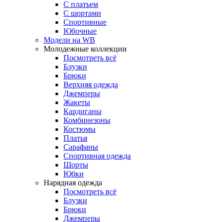
С платьем
С шортами
Спортивные
Юбочные
Модели на WB
Молодежные коллекции
Посмотреть всё
Блузки
Брюки
Верхняя одежда
Джемперы
Жакеты
Кардиганы
Комбинезоны
Костюмы
Платья
Сарафаны
Спортивная одежда
Шорты
Юбки
Нарядная одежда
Посмотреть всё
Блузки
Брюки
Джемперы