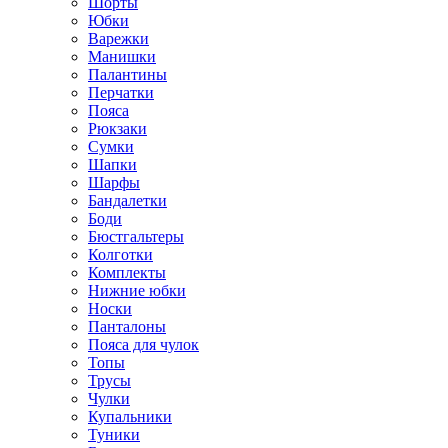
Шорты
Юбки
Варежки
Манишки
Палантины
Перчатки
Пояса
Рюкзаки
Сумки
Шапки
Шарфы
Бандалетки
Боди
Бюстгальтеры
Колготки
Комплекты
Нижние юбки
Носки
Панталоны
Поясa для чулок
Топы
Трусы
Чулки
Купальники
Туники