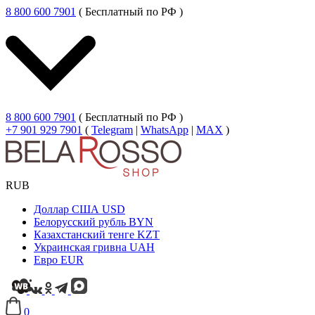
8 800 600 7901
( Бесплатный по РФ )
8 800 600 7901
( Бесплатный по РФ )
+7 901 929 7901
(
Telegram
|
WhatsApp
|
MAX
)
RUB
Доллар США
USD
Белорусский рубль
BYN
Казахстанский тенге
KZT
Украинская гривна
UAH
Евро
EUR
0