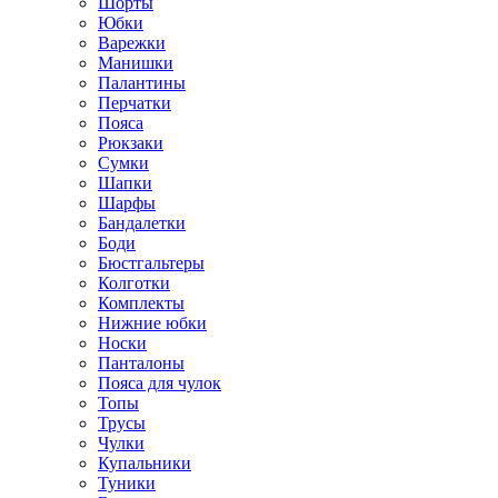
Шорты
Юбки
Варежки
Манишки
Палантины
Перчатки
Пояса
Рюкзаки
Сумки
Шапки
Шарфы
Бандалетки
Боди
Бюстгальтеры
Колготки
Комплекты
Нижние юбки
Носки
Панталоны
Поясa для чулок
Топы
Трусы
Чулки
Купальники
Туники