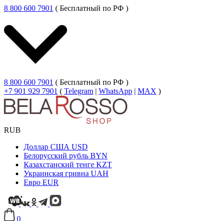
8 800 600 7901
( Бесплатный по РФ )
8 800 600 7901
( Бесплатный по РФ )
+7 901 929 7901
(
Telegram
|
WhatsApp
|
MAX
)
RUB
Доллар США
USD
Белорусский рубль
BYN
Казахстанский тенге
KZT
Украинская гривна
UAH
Евро
EUR
0