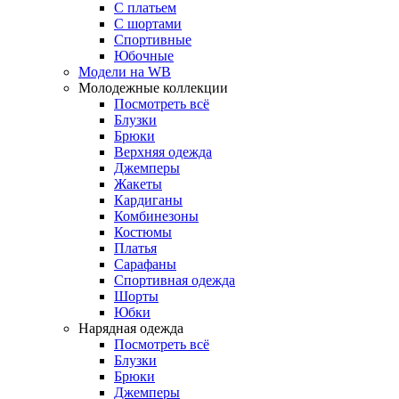
С платьем
С шортами
Спортивные
Юбочные
Модели на WB
Молодежные коллекции
Посмотреть всё
Блузки
Брюки
Верхняя одежда
Джемперы
Жакеты
Кардиганы
Комбинезоны
Костюмы
Платья
Сарафаны
Спортивная одежда
Шорты
Юбки
Нарядная одежда
Посмотреть всё
Блузки
Брюки
Джемперы