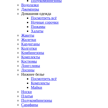
Полукомбинезоны
Водолазки
Джемперы
Домашняя одежда
Посмотреть всё
Ночные сорочки
Пижамы
Халаты
Жакеты
Жилетки
Кардиганы
Колготки
Комбинезоны
Комплекты
Костюмы
Лонгсливы
Лосины
Нижнее белье
Посмотреть всё
Комплекты
Майки
Носки
Платья
Полукомбинезоны
Сарафаны