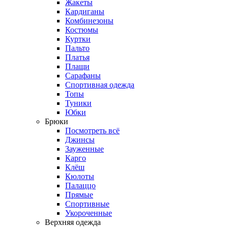
Жакеты
Кардиганы
Комбинезоны
Костюмы
Куртки
Пальто
Платья
Плащи
Сарафаны
Спортивная одежда
Топы
Туники
Юбки
Брюки
Посмотреть всё
Джинсы
Зауженные
Карго
Клёш
Кюлоты
Палаццо
Прямые
Спортивные
Укороченные
Верхняя одежда