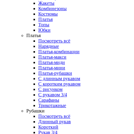
Жакеты
Комбинезоны
Костюмы
Платья
Топы
Юбки
Платья
Посмотреть всё
Нарядные
Платья-комбинации
Платья-макси
Платья-миди
Платья-мини
Платья-рубашки
С длинным рукавом
С коротким рукавом
С рисунком
С рукавом 3/4
Сарафаны
Трикотажные
Рубашки
Посмотреть всё
Длинный рукав
Короткий
Рукав 3/4