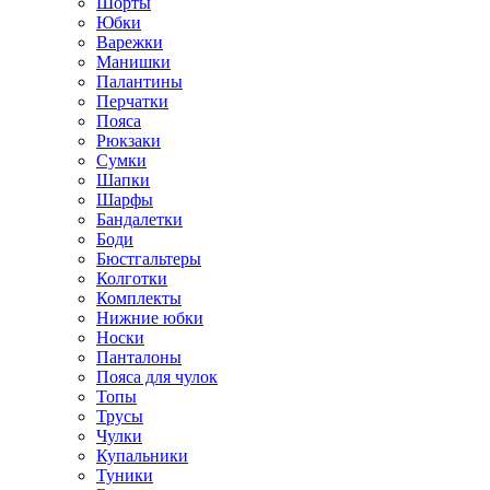
Шорты
Юбки
Варежки
Манишки
Палантины
Перчатки
Пояса
Рюкзаки
Сумки
Шапки
Шарфы
Бандалетки
Боди
Бюстгальтеры
Колготки
Комплекты
Нижние юбки
Носки
Панталоны
Поясa для чулок
Топы
Трусы
Чулки
Купальники
Туники