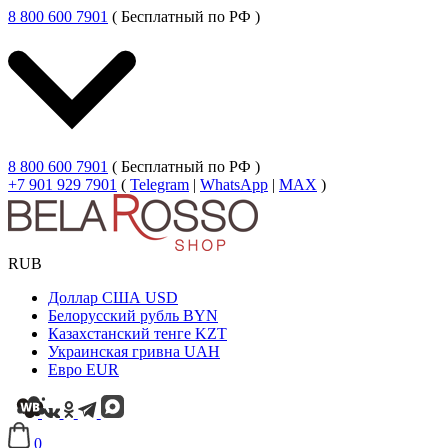
8 800 600 7901
( Бесплатный по РФ )
8 800 600 7901
( Бесплатный по РФ )
+7 901 929 7901
(
Telegram
|
WhatsApp
|
MAX
)
RUB
Доллар США
USD
Белорусский рубль
BYN
Казахстанский тенге
KZT
Украинская гривна
UAH
Евро
EUR
0