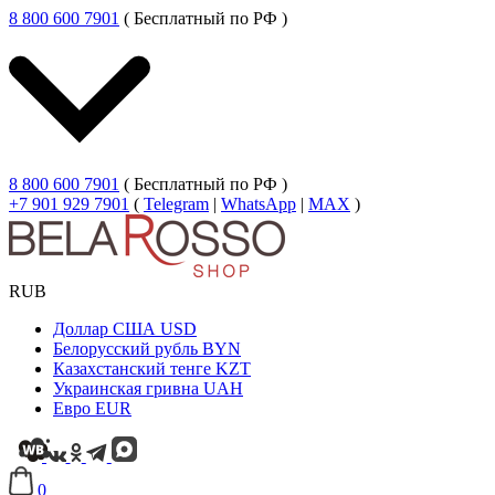
8 800 600 7901
( Бесплатный по РФ )
8 800 600 7901
( Бесплатный по РФ )
+7 901 929 7901
(
Telegram
|
WhatsApp
|
MAX
)
RUB
Доллар США
USD
Белорусский рубль
BYN
Казахстанский тенге
KZT
Украинская гривна
UAH
Евро
EUR
0