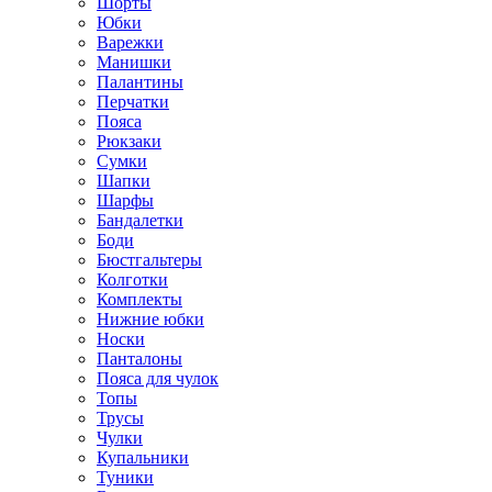
Шорты
Юбки
Варежки
Манишки
Палантины
Перчатки
Пояса
Рюкзаки
Сумки
Шапки
Шарфы
Бандалетки
Боди
Бюстгальтеры
Колготки
Комплекты
Нижние юбки
Носки
Панталоны
Поясa для чулок
Топы
Трусы
Чулки
Купальники
Туники