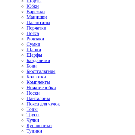
Шорты
Юбки
Варежки
Манишки
Палантины
Перчатки
Пояса
Рюкзаки
Сумки
Шапки
Шарфы
Бандалетки
Боди
Бюстгальтеры
Колготки
Комплекты
Нижние юбки
Носки
Панталоны
Поясa для чулок
Топы
Трусы
Чулки
Купальники
Туники