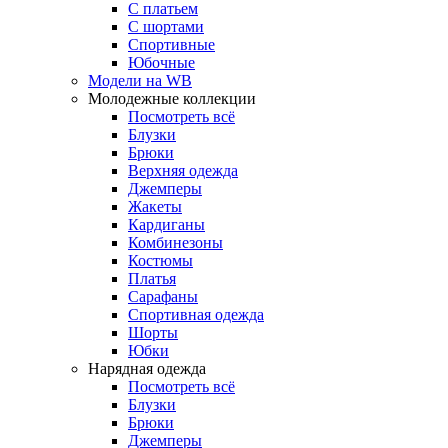
С платьем
С шортами
Спортивные
Юбочные
Модели на WB
Молодежные коллекции
Посмотреть всё
Блузки
Брюки
Верхняя одежда
Джемперы
Жакеты
Кардиганы
Комбинезоны
Костюмы
Платья
Сарафаны
Спортивная одежда
Шорты
Юбки
Нарядная одежда
Посмотреть всё
Блузки
Брюки
Джемперы