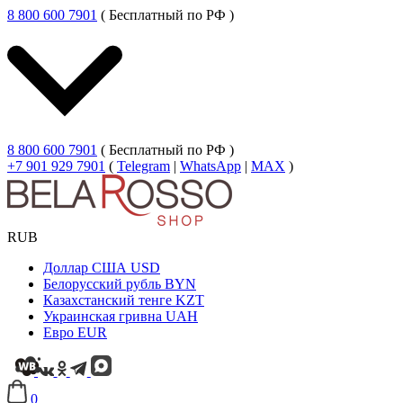
8 800 600 7901
( Бесплатный по РФ )
8 800 600 7901
( Бесплатный по РФ )
+7 901 929 7901
(
Telegram
|
WhatsApp
|
MAX
)
RUB
Доллар США
USD
Белорусский рубль
BYN
Казахстанский тенге
KZT
Украинская гривна
UAH
Евро
EUR
0