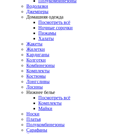
Полукомбинезоны
Водолазки
Джемперы
Домашняя одежда
Посмотреть всё
Ночные сорочки
Пижамы
Халаты
Жакеты
Жилетки
Кардиганы
Колготки
Комбинезоны
Комплекты
Костюмы
Лонгсливы
Лосины
Нижнее белье
Посмотреть всё
Комплекты
Майки
Носки
Платья
Полукомбинезоны
Сарафаны