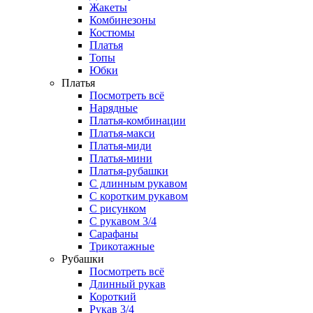
Жакеты
Комбинезоны
Костюмы
Платья
Топы
Юбки
Платья
Посмотреть всё
Нарядные
Платья-комбинации
Платья-макси
Платья-миди
Платья-мини
Платья-рубашки
С длинным рукавом
С коротким рукавом
С рисунком
С рукавом 3/4
Сарафаны
Трикотажные
Рубашки
Посмотреть всё
Длинный рукав
Короткий
Рукав 3/4