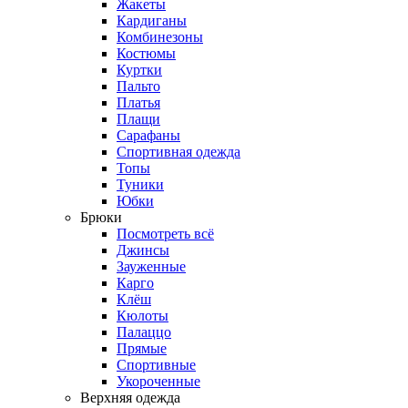
Жакеты
Кардиганы
Комбинезоны
Костюмы
Куртки
Пальто
Платья
Плащи
Сарафаны
Спортивная одежда
Топы
Туники
Юбки
Брюки
Посмотреть всё
Джинсы
Зауженные
Карго
Клёш
Кюлоты
Палаццо
Прямые
Спортивные
Укороченные
Верхняя одежда