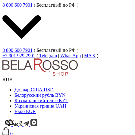
8 800 600 7901
( Бесплатный по РФ )
8 800 600 7901
( Бесплатный по РФ )
+7 901 929 7901
(
Telegram
|
WhatsApp
|
MAX
)
RUB
Доллар США
USD
Белорусский рубль
BYN
Казахстанский тенге
KZT
Украинская гривна
UAH
Евро
EUR
0