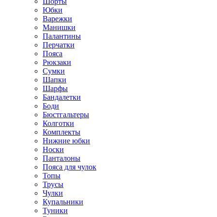
Шорты
Юбки
Варежки
Манишки
Палантины
Перчатки
Пояса
Рюкзаки
Сумки
Шапки
Шарфы
Бандалетки
Боди
Бюстгальтеры
Колготки
Комплекты
Нижние юбки
Носки
Панталоны
Поясa для чулок
Топы
Трусы
Чулки
Купальники
Туники