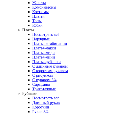
Жакеты
Комбинезоны
Костюмы
Платья
Топы
Юбки
Платья
Посмотреть всё
Нарядные
Платья-комбинации
Платья-макси
Платья-миди
Платья-мини
Платья-рубашки
С длинным рукавом
С коротким рукавом
С рисунком
С рукавом 3/4
Сарафаны
Трикотажные
Рубашки
Посмотреть всё
Длинный рукав
Короткий
Рукав 3/4