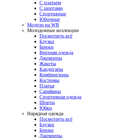
С платьем
С шортами
Спортивные
Юбочные
Модели на WB
Молодежные коллекции
Посмотреть всё
Блузки
Брюки
Верхняя одежда
Джемперы
Жакеты
Кардиганы
Комбинезоны
Костюмы
Платья
Сарафаны
Спортивная одежда
Шорты
Юбки
Нарядная одежда
Посмотреть всё
Блузки
Брюки
Джемперы