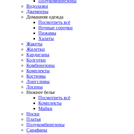
Полукомбинезоны
Водолазки
Джемперы
Домашняя одежда
Посмотреть всё
Ночные сорочки
Пижамы
Халаты
Жакеты
Жилетки
Кардиганы
Колготки
Комбинезоны
Комплекты
Костюмы
Лонгсливы
Лосины
Нижнее белье
Посмотреть всё
Комплекты
Майки
Носки
Платья
Полукомбинезоны
Сарафаны