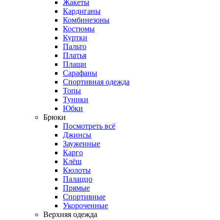
Жакеты
Кардиганы
Комбинезоны
Костюмы
Куртки
Пальто
Платья
Плащи
Сарафаны
Спортивная одежда
Топы
Туники
Юбки
Брюки
Посмотреть всё
Джинсы
Зауженные
Карго
Клёш
Кюлоты
Палаццо
Прямые
Спортивные
Укороченные
Верхняя одежда