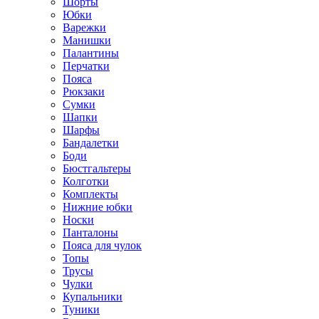
Шорты
Юбки
Варежки
Манишки
Палантины
Перчатки
Пояса
Рюкзаки
Сумки
Шапки
Шарфы
Бандалетки
Боди
Бюстгальтеры
Колготки
Комплекты
Нижние юбки
Носки
Панталоны
Поясa для чулок
Топы
Трусы
Чулки
Купальники
Туники