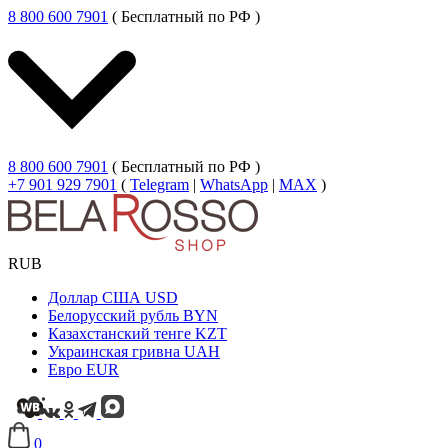
8 800 600 7901
( Бесплатный по РФ )
8 800 600 7901
( Бесплатный по РФ )
+7 901 929 7901
(
Telegram
|
WhatsApp
|
MAX
)
RUB
Доллар США
USD
Белорусский рубль
BYN
Казахстанский тенге
KZT
Украинская гривна
UAH
Евро
EUR
0