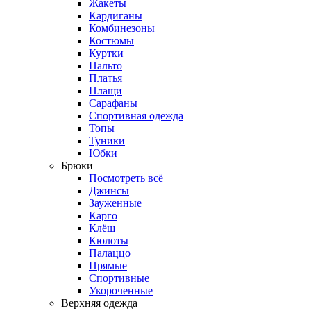
Жакеты
Кардиганы
Комбинезоны
Костюмы
Куртки
Пальто
Платья
Плащи
Сарафаны
Спортивная одежда
Топы
Туники
Юбки
Брюки
Посмотреть всё
Джинсы
Зауженные
Карго
Клёш
Кюлоты
Палаццо
Прямые
Спортивные
Укороченные
Верхняя одежда