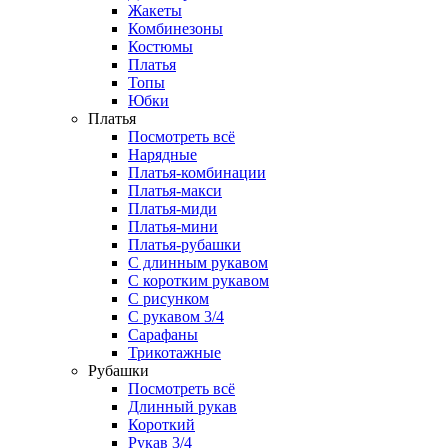
Жакеты
Комбинезоны
Костюмы
Платья
Топы
Юбки
Платья
Посмотреть всё
Нарядные
Платья-комбинации
Платья-макси
Платья-миди
Платья-мини
Платья-рубашки
С длинным рукавом
С коротким рукавом
С рисунком
С рукавом 3/4
Сарафаны
Трикотажные
Рубашки
Посмотреть всё
Длинный рукав
Короткий
Рукав 3/4