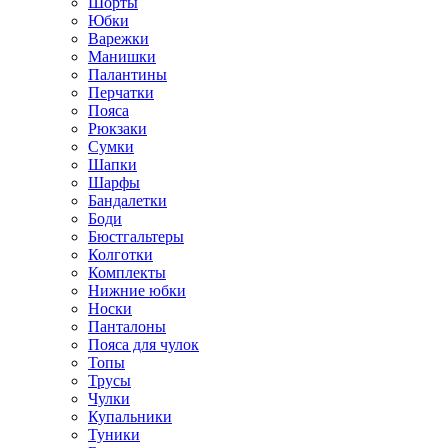
Шорты
Юбки
Варежки
Манишки
Палантины
Перчатки
Пояса
Рюкзаки
Сумки
Шапки
Шарфы
Бандалетки
Боди
Бюстгальтеры
Колготки
Комплекты
Нижние юбки
Носки
Панталоны
Поясa для чулок
Топы
Трусы
Чулки
Купальники
Туники