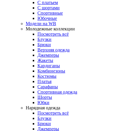
С платьем
С шортами
Спортивные
Юбочные
Модели на WB
Молодежные коллекции
Посмотреть всё
Блузки
Брюки
Верхняя одежда
Джемперы
Жакеты
Кардиганы
Комбинезоны
Костюмы
Платья
Сарафаны
Спортивная одежда
Шорты
Юбки
Нарядная одежда
Посмотреть всё
Блузки
Брюки
Джемперы