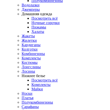
Полукомбинезоны
Водолазки
Джемперы
Домашняя одежда
Посмотреть всё
Ночные сорочки
Пижамы
Халаты
Жакеты
Жилетки
Кардиганы
Колготки
Комбинезоны
Комплекты
Костюмы
Лонгсливы
Лосины
Нижнее белье
Посмотреть всё
Комплекты
Майки
Носки
Платья
Полукомбинезоны
Сарафаны