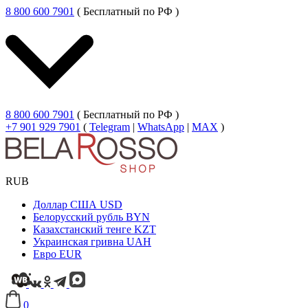
8 800 600 7901
( Бесплатный по РФ )
8 800 600 7901
( Бесплатный по РФ )
+7 901 929 7901
(
Telegram
|
WhatsApp
|
MAX
)
RUB
Доллар США
USD
Белорусский рубль
BYN
Казахстанский тенге
KZT
Украинская гривна
UAH
Евро
EUR
0