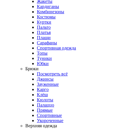
Жакеты
Кардиганы
Комбинезоны
Костюмы
Куртки
Пальто
Платья
Плащи
Сарафаны
Спортивная одежда
Топы
Туники
Юбки
Брюки
Посмотреть всё
Джинсы
Зауженные
Карго
Клёш
Кюлоты
Палаццо
Прямые
Спортивные
Укороченные
Верхняя одежда