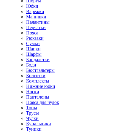
Шорты
Юбки
Варежки
Манишки
Палантины
Перчатки
Пояса
Рюкзаки
Сумки
Шапки
Шарфы
Бандалетки
Боди
Бюстгальтеры
Колготки
Комплекты
Нижние юбки
Носки
Панталоны
Поясa для чулок
Топы
Трусы
Чулки
Купальники
Туники