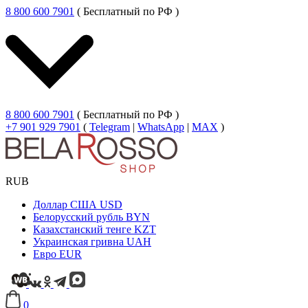
8 800 600 7901
( Бесплатный по РФ )
8 800 600 7901
( Бесплатный по РФ )
+7 901 929 7901
(
Telegram
|
WhatsApp
|
MAX
)
RUB
Доллар США
USD
Белорусский рубль
BYN
Казахстанский тенге
KZT
Украинская гривна
UAH
Евро
EUR
0