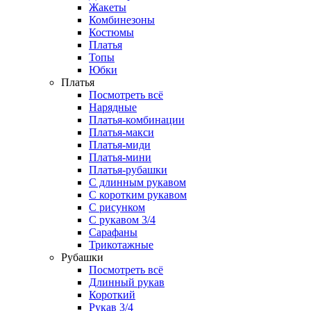
Жакеты
Комбинезоны
Костюмы
Платья
Топы
Юбки
Платья
Посмотреть всё
Нарядные
Платья-комбинации
Платья-макси
Платья-миди
Платья-мини
Платья-рубашки
С длинным рукавом
С коротким рукавом
С рисунком
С рукавом 3/4
Сарафаны
Трикотажные
Рубашки
Посмотреть всё
Длинный рукав
Короткий
Рукав 3/4