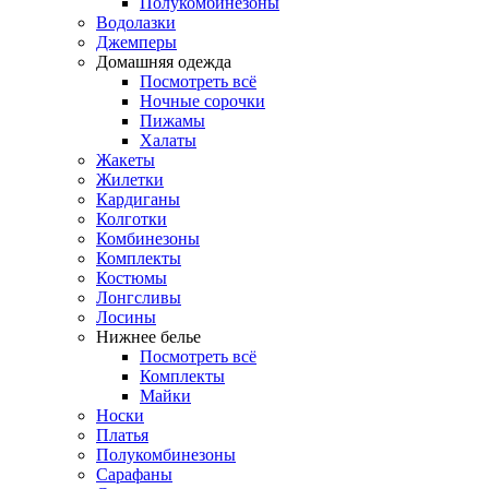
Полукомбинезоны
Водолазки
Джемперы
Домашняя одежда
Посмотреть всё
Ночные сорочки
Пижамы
Халаты
Жакеты
Жилетки
Кардиганы
Колготки
Комбинезоны
Комплекты
Костюмы
Лонгсливы
Лосины
Нижнее белье
Посмотреть всё
Комплекты
Майки
Носки
Платья
Полукомбинезоны
Сарафаны