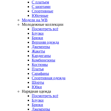
С платьем
С шортами
Спортивные
Юбочные
Модели на WB
Молодежные коллекции
Посмотреть всё
Блузки
Брюки
Верхняя одежда
Джемперы
Жакеты
Кардиганы
Комбинезоны
Костюмы
Платья
Сарафаны
Спортивная одежда
Шорты
Юбки
Нарядная одежда
Посмотреть всё
Блузки
Брюки
Джемперы