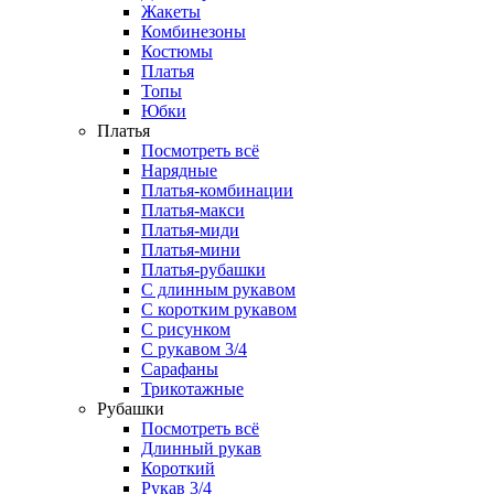
Жакеты
Комбинезоны
Костюмы
Платья
Топы
Юбки
Платья
Посмотреть всё
Нарядные
Платья-комбинации
Платья-макси
Платья-миди
Платья-мини
Платья-рубашки
С длинным рукавом
С коротким рукавом
С рисунком
С рукавом 3/4
Сарафаны
Трикотажные
Рубашки
Посмотреть всё
Длинный рукав
Короткий
Рукав 3/4