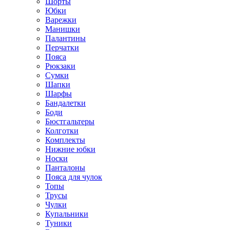
Шорты
Юбки
Варежки
Манишки
Палантины
Перчатки
Пояса
Рюкзаки
Сумки
Шапки
Шарфы
Бандалетки
Боди
Бюстгальтеры
Колготки
Комплекты
Нижние юбки
Носки
Панталоны
Поясa для чулок
Топы
Трусы
Чулки
Купальники
Туники