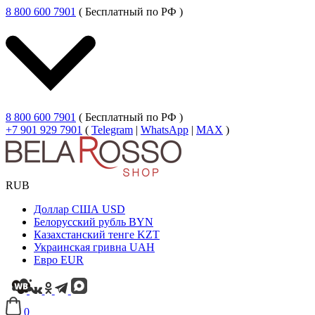
8 800 600 7901
( Бесплатный по РФ )
8 800 600 7901
( Бесплатный по РФ )
+7 901 929 7901
(
Telegram
|
WhatsApp
|
MAX
)
RUB
Доллар США
USD
Белорусский рубль
BYN
Казахстанский тенге
KZT
Украинская гривна
UAH
Евро
EUR
0