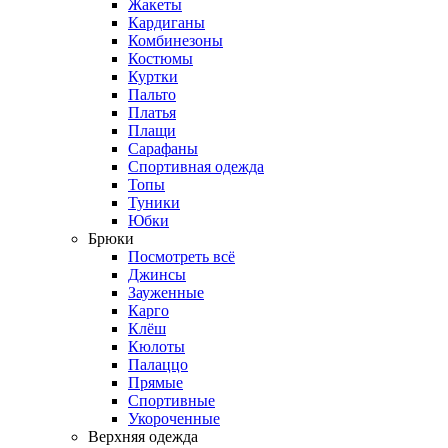
Жакеты
Кардиганы
Комбинезоны
Костюмы
Куртки
Пальто
Платья
Плащи
Сарафаны
Спортивная одежда
Топы
Туники
Юбки
Брюки
Посмотреть всё
Джинсы
Зауженные
Карго
Клёш
Кюлоты
Палаццо
Прямые
Спортивные
Укороченные
Верхняя одежда