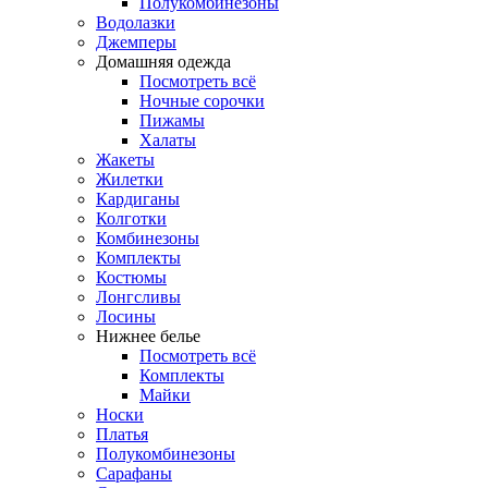
Полукомбинезоны
Водолазки
Джемперы
Домашняя одежда
Посмотреть всё
Ночные сорочки
Пижамы
Халаты
Жакеты
Жилетки
Кардиганы
Колготки
Комбинезоны
Комплекты
Костюмы
Лонгсливы
Лосины
Нижнее белье
Посмотреть всё
Комплекты
Майки
Носки
Платья
Полукомбинезоны
Сарафаны