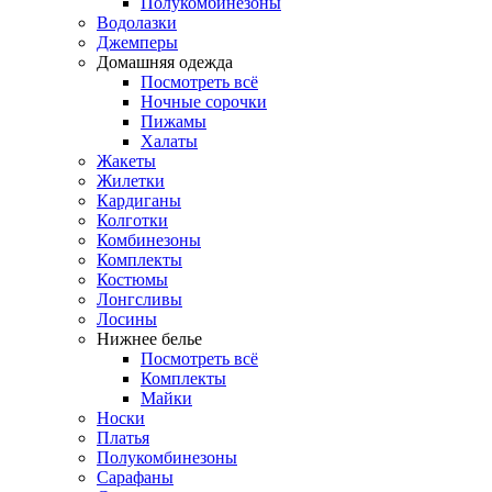
Полукомбинезоны
Водолазки
Джемперы
Домашняя одежда
Посмотреть всё
Ночные сорочки
Пижамы
Халаты
Жакеты
Жилетки
Кардиганы
Колготки
Комбинезоны
Комплекты
Костюмы
Лонгсливы
Лосины
Нижнее белье
Посмотреть всё
Комплекты
Майки
Носки
Платья
Полукомбинезоны
Сарафаны