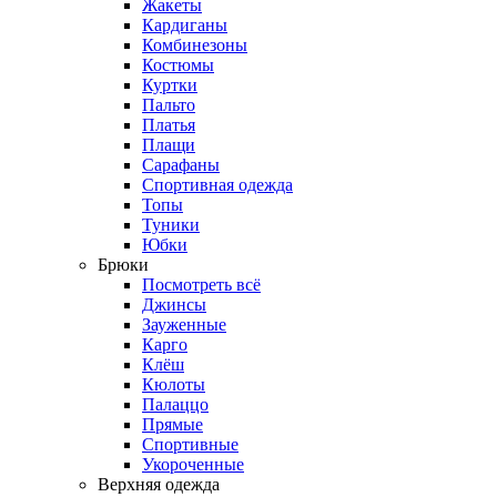
Жакеты
Кардиганы
Комбинезоны
Костюмы
Куртки
Пальто
Платья
Плащи
Сарафаны
Спортивная одежда
Топы
Туники
Юбки
Брюки
Посмотреть всё
Джинсы
Зауженные
Карго
Клёш
Кюлоты
Палаццо
Прямые
Спортивные
Укороченные
Верхняя одежда