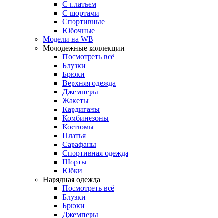
С платьем
С шортами
Спортивные
Юбочные
Модели на WB
Молодежные коллекции
Посмотреть всё
Блузки
Брюки
Верхняя одежда
Джемперы
Жакеты
Кардиганы
Комбинезоны
Костюмы
Платья
Сарафаны
Спортивная одежда
Шорты
Юбки
Нарядная одежда
Посмотреть всё
Блузки
Брюки
Джемперы