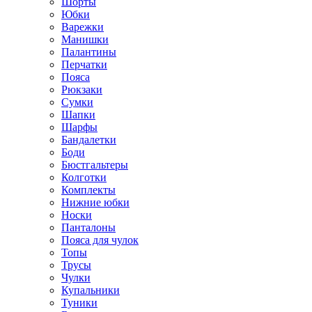
Шорты
Юбки
Варежки
Манишки
Палантины
Перчатки
Пояса
Рюкзаки
Сумки
Шапки
Шарфы
Бандалетки
Боди
Бюстгальтеры
Колготки
Комплекты
Нижние юбки
Носки
Панталоны
Поясa для чулок
Топы
Трусы
Чулки
Купальники
Туники