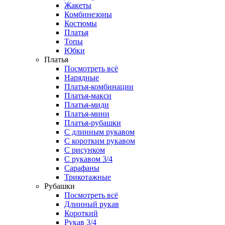
Жакеты
Комбинезоны
Костюмы
Платья
Топы
Юбки
Платья
Посмотреть всё
Нарядные
Платья-комбинации
Платья-макси
Платья-миди
Платья-мини
Платья-рубашки
С длинным рукавом
С коротким рукавом
С рисунком
С рукавом 3/4
Сарафаны
Трикотажные
Рубашки
Посмотреть всё
Длинный рукав
Короткий
Рукав 3/4