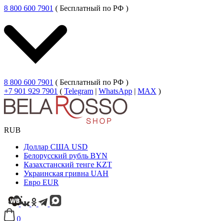
8 800 600 7901
( Бесплатный по РФ )
8 800 600 7901
( Бесплатный по РФ )
+7 901 929 7901
(
Telegram
|
WhatsApp
|
MAX
)
RUB
Доллар США
USD
Белорусский рубль
BYN
Казахстанский тенге
KZT
Украинская гривна
UAH
Евро
EUR
0