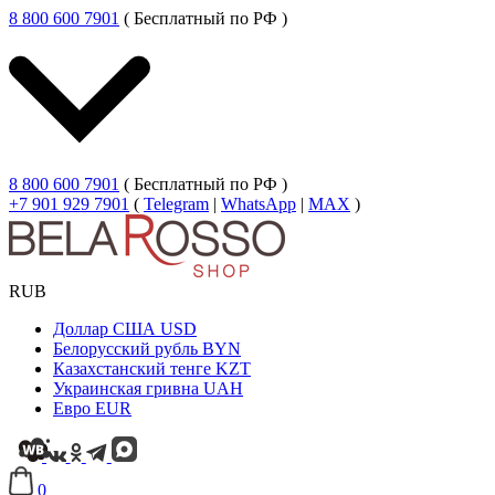
8 800 600 7901
( Бесплатный по РФ )
8 800 600 7901
( Бесплатный по РФ )
+7 901 929 7901
(
Telegram
|
WhatsApp
|
MAX
)
RUB
Доллар США
USD
Белорусский рубль
BYN
Казахстанский тенге
KZT
Украинская гривна
UAH
Евро
EUR
0