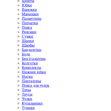
Шорты
Юбки
Варежки
Манишки
Палантины
Перчатки
Пояса
Рюкзаки
Сумки
Шапки
Шарфы
Бандалетки
Боди
Бюстгальтеры
Колготки
Комплекты
Нижние юбки
Носки
Панталоны
Поясa для чулок
Топы
Трусы
Чулки
Купальники
Туники