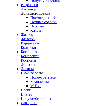
Полукомбинезоны
Водолазки
Джемперы
Домашняя одежда
Посмотреть всё
Ночные сорочки
Пижамы
Халаты
Жакеты
Жилетки
Кардиганы
Колготки
Комбинезоны
Комплекты
Костюмы
Лонгсливы
Лосины
Нижнее белье
Посмотреть всё
Комплекты
Майки
Носки
Платья
Полукомбинезоны
Сарафаны