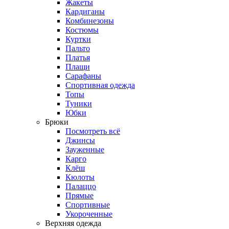
Жакеты
Кардиганы
Комбинезоны
Костюмы
Куртки
Пальто
Платья
Плащи
Сарафаны
Спортивная одежда
Топы
Туники
Юбки
Брюки
Посмотреть всё
Джинсы
Зауженные
Карго
Клёш
Кюлоты
Палаццо
Прямые
Спортивные
Укороченные
Верхняя одежда