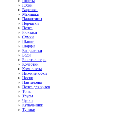
Шорты
Юбки
Варежки
Манишки
Палантины
Перчатки
Пояса
Рюкзаки
Сумки
Шапки
Шарфы
Бандалетки
Боди
Бюстгальтеры
Колготки
Комплекты
Нижние юбки
Носки
Панталоны
Поясa для чулок
Топы
Трусы
Чулки
Купальники
Туники