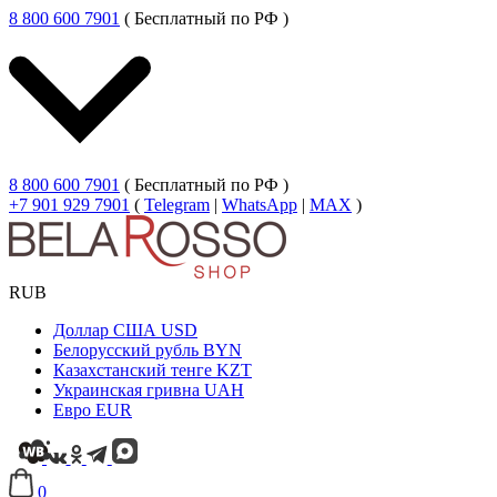
8 800 600 7901
( Бесплатный по РФ )
8 800 600 7901
( Бесплатный по РФ )
+7 901 929 7901
(
Telegram
|
WhatsApp
|
MAX
)
RUB
Доллар США
USD
Белорусский рубль
BYN
Казахстанский тенге
KZT
Украинская гривна
UAH
Евро
EUR
0