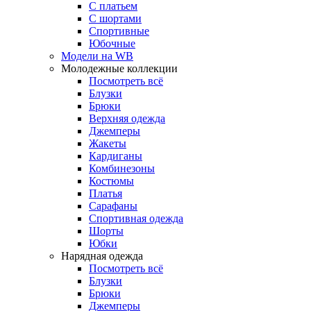
С платьем
С шортами
Спортивные
Юбочные
Модели на WB
Молодежные коллекции
Посмотреть всё
Блузки
Брюки
Верхняя одежда
Джемперы
Жакеты
Кардиганы
Комбинезоны
Костюмы
Платья
Сарафаны
Спортивная одежда
Шорты
Юбки
Нарядная одежда
Посмотреть всё
Блузки
Брюки
Джемперы