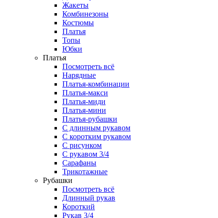
Жакеты
Комбинезоны
Костюмы
Платья
Топы
Юбки
Платья
Посмотреть всё
Нарядные
Платья-комбинации
Платья-макси
Платья-миди
Платья-мини
Платья-рубашки
С длинным рукавом
С коротким рукавом
С рисунком
С рукавом 3/4
Сарафаны
Трикотажные
Рубашки
Посмотреть всё
Длинный рукав
Короткий
Рукав 3/4