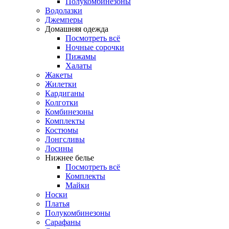
Полукомбинезоны
Водолазки
Джемперы
Домашняя одежда
Посмотреть всё
Ночные сорочки
Пижамы
Халаты
Жакеты
Жилетки
Кардиганы
Колготки
Комбинезоны
Комплекты
Костюмы
Лонгсливы
Лосины
Нижнее белье
Посмотреть всё
Комплекты
Майки
Носки
Платья
Полукомбинезоны
Сарафаны