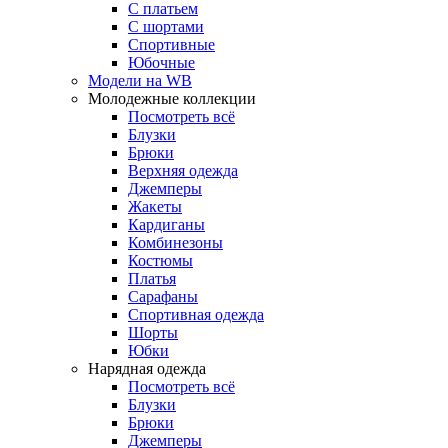
С платьем
С шортами
Спортивные
Юбочные
Модели на WB
Молодежные коллекции
Посмотреть всё
Блузки
Брюки
Верхняя одежда
Джемперы
Жакеты
Кардиганы
Комбинезоны
Костюмы
Платья
Сарафаны
Спортивная одежда
Шорты
Юбки
Нарядная одежда
Посмотреть всё
Блузки
Брюки
Джемперы