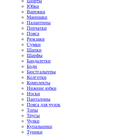
Шорты
Юбки
Варежки
Манишки
Палантины
Перчатки
Пояса
Рюкзаки
Сумки
Шапки
Шарфы
Бандалетки
Боди
Бюстгальтеры
Колготки
Комплекты
Нижние юбки
Носки
Панталоны
Поясa для чулок
Топы
Трусы
Чулки
Купальники
Туники