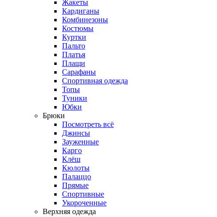
Жакеты
Кардиганы
Комбинезоны
Костюмы
Куртки
Пальто
Платья
Плащи
Сарафаны
Спортивная одежда
Топы
Туники
Юбки
Брюки
Посмотреть всё
Джинсы
Зауженные
Карго
Клёш
Кюлоты
Палаццо
Прямые
Спортивные
Укороченные
Верхняя одежда