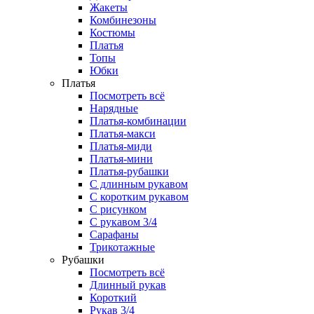
Жакеты
Комбинезоны
Костюмы
Платья
Топы
Юбки
Платья
Посмотреть всё
Нарядные
Платья-комбинации
Платья-макси
Платья-миди
Платья-мини
Платья-рубашки
С длинным рукавом
С коротким рукавом
С рисунком
С рукавом 3/4
Сарафаны
Трикотажные
Рубашки
Посмотреть всё
Длинный рукав
Короткий
Рукав 3/4