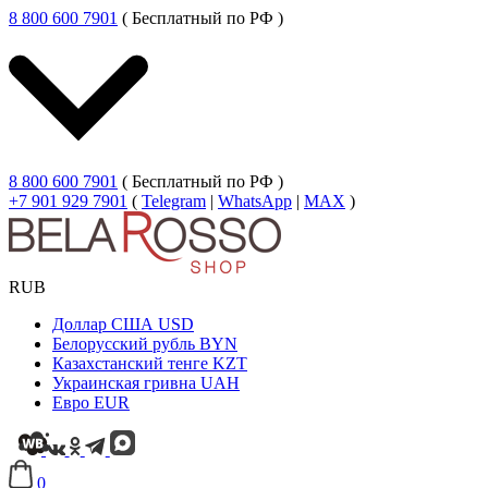
8 800 600 7901
( Бесплатный по РФ )
8 800 600 7901
( Бесплатный по РФ )
+7 901 929 7901
(
Telegram
|
WhatsApp
|
MAX
)
RUB
Доллар США
USD
Белорусский рубль
BYN
Казахстанский тенге
KZT
Украинская гривна
UAH
Евро
EUR
0