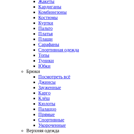
Жакеты
Кардиганы
Комбинезоны
Костюмы
Куртки
Пальто
Платья
Плащи
Сарафаны
Спортивная одежда
Топы
Туники
Юбки
Брюки
Посмотреть всё
Джинсы
Зауженные
Карго
Клёш
Кюлоты
Палаццо
Прямые
Спортивные
Укороченные
Верхняя одежда