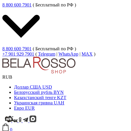
8 800 600 7901
( Бесплатный по РФ )
8 800 600 7901
( Бесплатный по РФ )
+7 901 929 7901
(
Telegram
|
WhatsApp
|
MAX
)
RUB
Доллар США
USD
Белорусский рубль
BYN
Казахстанский тенге
KZT
Украинская гривна
UAH
Евро
EUR
0