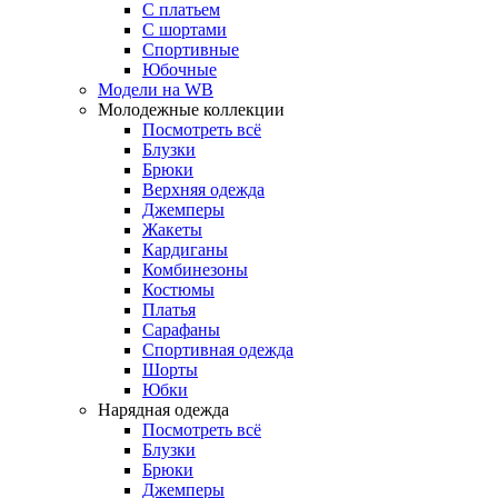
С платьем
С шортами
Спортивные
Юбочные
Модели на WB
Молодежные коллекции
Посмотреть всё
Блузки
Брюки
Верхняя одежда
Джемперы
Жакеты
Кардиганы
Комбинезоны
Костюмы
Платья
Сарафаны
Спортивная одежда
Шорты
Юбки
Нарядная одежда
Посмотреть всё
Блузки
Брюки
Джемперы