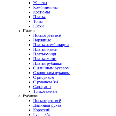
Жакеты
Комбинезоны
Костюмы
Платья
Топы
Юбки
Платья
Посмотреть всё
Нарядные
Платья-комбинации
Платья-макси
Платья-миди
Платья-мини
Платья-рубашки
С длинным рукавом
С коротким рукавом
С рисунком
С рукавом 3/4
Сарафаны
Трикотажные
Рубашки
Посмотреть всё
Длинный рукав
Короткий
Рукав 3/4