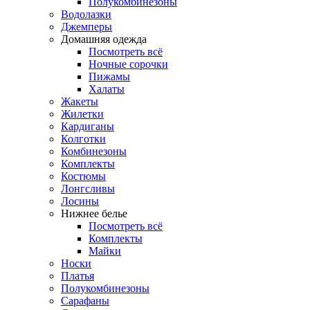
Полукомбинезоны
Водолазки
Джемперы
Домашняя одежда
Посмотреть всё
Ночные сорочки
Пижамы
Халаты
Жакеты
Жилетки
Кардиганы
Колготки
Комбинезоны
Комплекты
Костюмы
Лонгсливы
Лосины
Нижнее белье
Посмотреть всё
Комплекты
Майки
Носки
Платья
Полукомбинезоны
Сарафаны