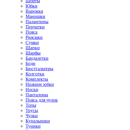
Шорты
Юбки
Варежки
Манишки
Палантины
Перчатки
Пояса
Рюкзаки
Сумки
Шапки
Шарфы
Бандалетки
Боди
Бюстгальтеры
Колготки
Комплекты
Нижние юбки
Носки
Панталоны
Поясa для чулок
Топы
Трусы
Чулки
Купальники
Туники