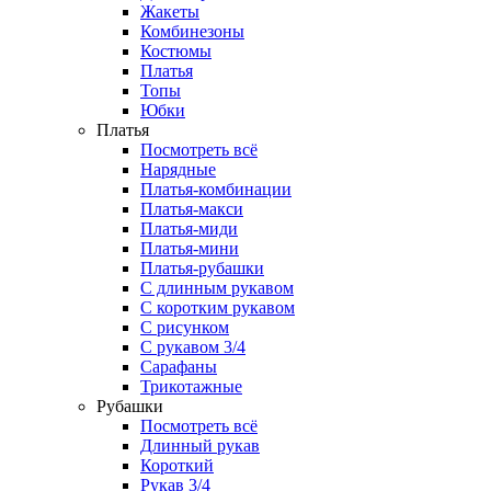
Жакеты
Комбинезоны
Костюмы
Платья
Топы
Юбки
Платья
Посмотреть всё
Нарядные
Платья-комбинации
Платья-макси
Платья-миди
Платья-мини
Платья-рубашки
С длинным рукавом
С коротким рукавом
С рисунком
С рукавом 3/4
Сарафаны
Трикотажные
Рубашки
Посмотреть всё
Длинный рукав
Короткий
Рукав 3/4