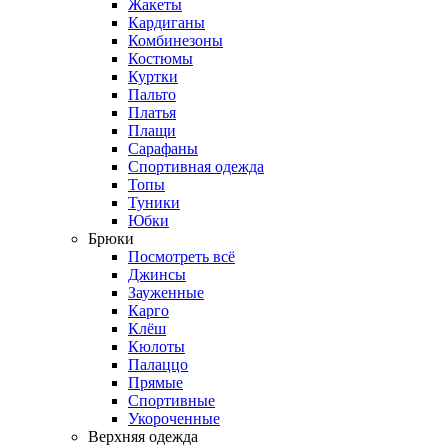
Жакеты
Кардиганы
Комбинезоны
Костюмы
Куртки
Пальто
Платья
Плащи
Сарафаны
Спортивная одежда
Топы
Туники
Юбки
Брюки
Посмотреть всё
Джинсы
Зауженные
Карго
Клёш
Кюлоты
Палаццо
Прямые
Спортивные
Укороченные
Верхняя одежда