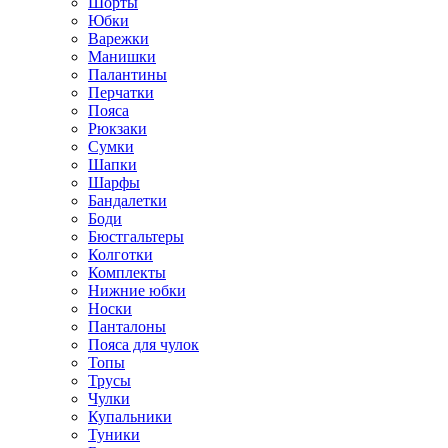
Шорты
Юбки
Варежки
Манишки
Палантины
Перчатки
Пояса
Рюкзаки
Сумки
Шапки
Шарфы
Бандалетки
Боди
Бюстгальтеры
Колготки
Комплекты
Нижние юбки
Носки
Панталоны
Поясa для чулок
Топы
Трусы
Чулки
Купальники
Туники