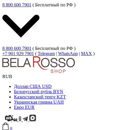
8 800 600 7901
( Бесплатный по РФ )
8 800 600 7901
( Бесплатный по РФ )
+7 901 929 7901
(
Telegram
|
WhatsApp
|
MAX
)
RUB
Доллар США
USD
Белорусский рубль
BYN
Казахстанский тенге
KZT
Украинская гривна
UAH
Евро
EUR
0