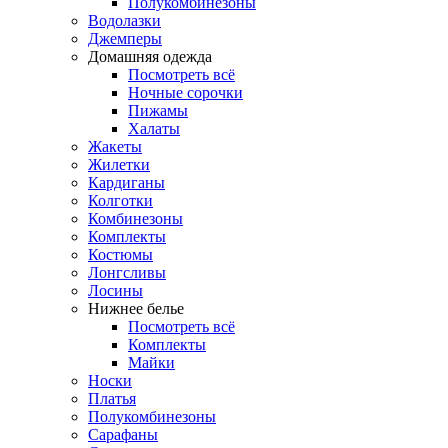
Полукомбинезоны
Водолазки
Джемперы
Домашняя одежда
Посмотреть всё
Ночные сорочки
Пижамы
Халаты
Жакеты
Жилетки
Кардиганы
Колготки
Комбинезоны
Комплекты
Костюмы
Лонгсливы
Лосины
Нижнее белье
Посмотреть всё
Комплекты
Майки
Носки
Платья
Полукомбинезоны
Сарафаны