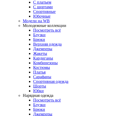
С платьем
С шортами
Спортивные
Юбочные
Модели на WB
Молодежные коллекции
Посмотреть всё
Блузки
Брюки
Верхняя одежда
Джемперы
Жакеты
Кардиганы
Комбинезоны
Костюмы
Платья
Сарафаны
Спортивная одежда
Шорты
Юбки
Нарядная одежда
Посмотреть всё
Блузки
Брюки
Джемперы