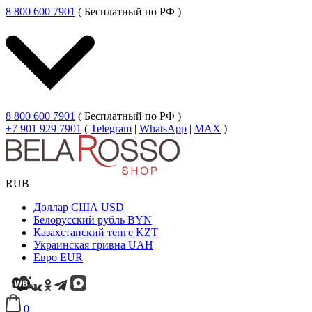
8 800 600 7901
( Бесплатный по РФ )
8 800 600 7901
( Бесплатный по РФ )
+7 901 929 7901
(
Telegram
|
WhatsApp
|
MAX
)
RUB
Доллар США
USD
Белорусский рубль
BYN
Казахстанский тенге
KZT
Украинская гривна
UAH
Евро
EUR
0