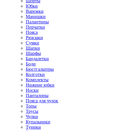
Шорты
Юбки
Варежки
Манишки
Палантины
Перчатки
Пояса
Рюкзаки
Сумки
Шапки
Шарфы
Бандалетки
Боди
Бюстгальтеры
Колготки
Комплекты
Нижние юбки
Носки
Панталоны
Поясa для чулок
Топы
Трусы
Чулки
Купальники
Туники