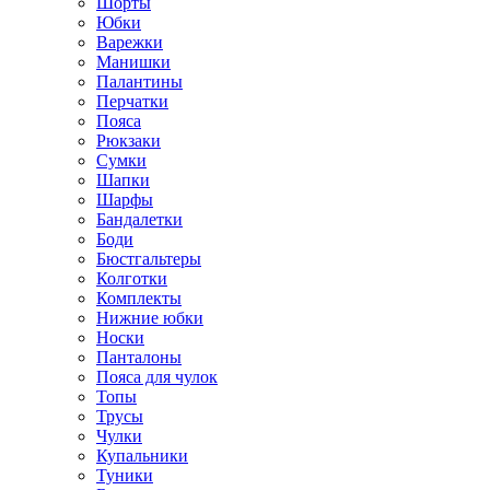
Шорты
Юбки
Варежки
Манишки
Палантины
Перчатки
Пояса
Рюкзаки
Сумки
Шапки
Шарфы
Бандалетки
Боди
Бюстгальтеры
Колготки
Комплекты
Нижние юбки
Носки
Панталоны
Поясa для чулок
Топы
Трусы
Чулки
Купальники
Туники