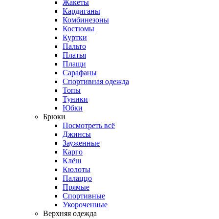
Жакеты
Кардиганы
Комбинезоны
Костюмы
Куртки
Пальто
Платья
Плащи
Сарафаны
Спортивная одежда
Топы
Туники
Юбки
Брюки
Посмотреть всё
Джинсы
Зауженные
Карго
Клёш
Кюлоты
Палаццо
Прямые
Спортивные
Укороченные
Верхняя одежда