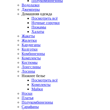
Полукомбинезоны
Водолазки
Джемперы
Домашняя одежда
Посмотреть всё
Ночные сорочки
Пижамы
Халаты
Жакеты
Жилетки
Кардиганы
Колготки
Комбинезоны
Комплекты
Костюмы
Лонгсливы
Лосины
Нижнее белье
Посмотреть всё
Комплекты
Майки
Носки
Платья
Полукомбинезоны
Сарафаны