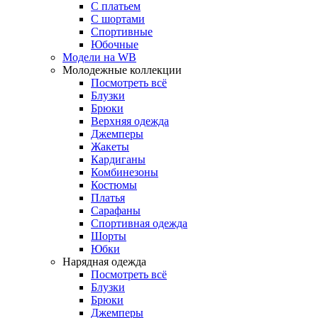
С платьем
С шортами
Спортивные
Юбочные
Модели на WB
Молодежные коллекции
Посмотреть всё
Блузки
Брюки
Верхняя одежда
Джемперы
Жакеты
Кардиганы
Комбинезоны
Костюмы
Платья
Сарафаны
Спортивная одежда
Шорты
Юбки
Нарядная одежда
Посмотреть всё
Блузки
Брюки
Джемперы