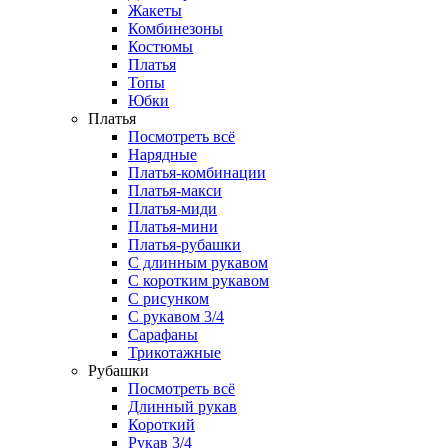
Жакеты
Комбинезоны
Костюмы
Платья
Топы
Юбки
Платья
Посмотреть всё
Нарядные
Платья-комбинации
Платья-макси
Платья-миди
Платья-мини
Платья-рубашки
С длинным рукавом
С коротким рукавом
С рисунком
С рукавом 3/4
Сарафаны
Трикотажные
Рубашки
Посмотреть всё
Длинный рукав
Короткий
Рукав 3/4