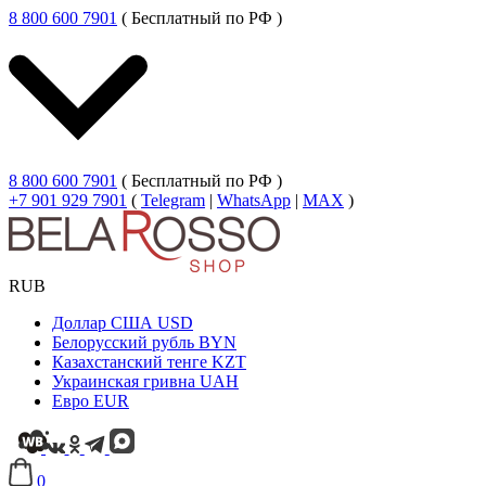
8 800 600 7901
( Бесплатный по РФ )
8 800 600 7901
( Бесплатный по РФ )
+7 901 929 7901
(
Telegram
|
WhatsApp
|
MAX
)
RUB
Доллар США
USD
Белорусский рубль
BYN
Казахстанский тенге
KZT
Украинская гривна
UAH
Евро
EUR
0