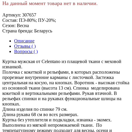
На данный момент товара нет в наличии.
Артикул:
307657
Состав:
ПЭ-80%; ПУ-20%;
Сезон:
Весна
Страна бренда:
Беларусь
Описание
Отзывы ( )
Вопросы ( )
Куртка мужская от Celentano из плащевой ткани с меховой
изнанкой.
Полочка с кокеткой и рельефами, в которых расположены
прорезные внутренние карманы с листочкой. Застежка
центральная на косую, на кнопках. Воротник - высокая стойка
из основной ткани (высота 13 см). Спинка моделирована
кокеткой и вертикальными рельефами. Рукав втачной. В
рельефах спинки и на рукавах функциональные шлицы на
кнопках.
Длина изделия по спинке 79 см.
Длина рукава 68 см во всех размерах.
Куртка без утеплителя и подкладки, изнанка - экомех.
Выполнена из мягкой непромокаемой ткани. По
температурному режиму подходит для весны, осени и