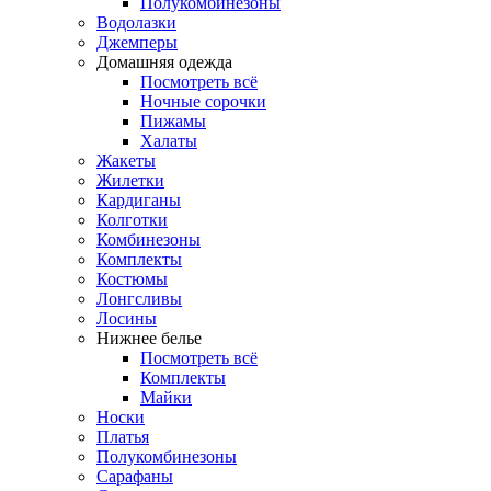
Полукомбинезоны
Водолазки
Джемперы
Домашняя одежда
Посмотреть всё
Ночные сорочки
Пижамы
Халаты
Жакеты
Жилетки
Кардиганы
Колготки
Комбинезоны
Комплекты
Костюмы
Лонгсливы
Лосины
Нижнее белье
Посмотреть всё
Комплекты
Майки
Носки
Платья
Полукомбинезоны
Сарафаны