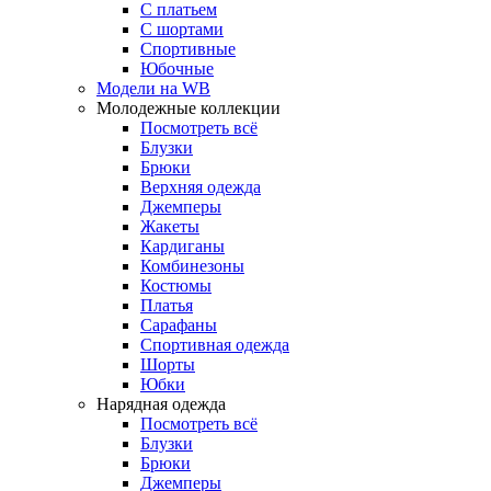
С платьем
С шортами
Спортивные
Юбочные
Модели на WB
Молодежные коллекции
Посмотреть всё
Блузки
Брюки
Верхняя одежда
Джемперы
Жакеты
Кардиганы
Комбинезоны
Костюмы
Платья
Сарафаны
Спортивная одежда
Шорты
Юбки
Нарядная одежда
Посмотреть всё
Блузки
Брюки
Джемперы