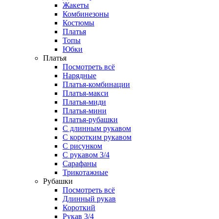
Жакеты
Комбинезоны
Костюмы
Платья
Топы
Юбки
Платья
Посмотреть всё
Нарядные
Платья-комбинации
Платья-макси
Платья-миди
Платья-мини
Платья-рубашки
С длинным рукавом
С коротким рукавом
С рисунком
С рукавом 3/4
Сарафаны
Трикотажные
Рубашки
Посмотреть всё
Длинный рукав
Короткий
Рукав 3/4