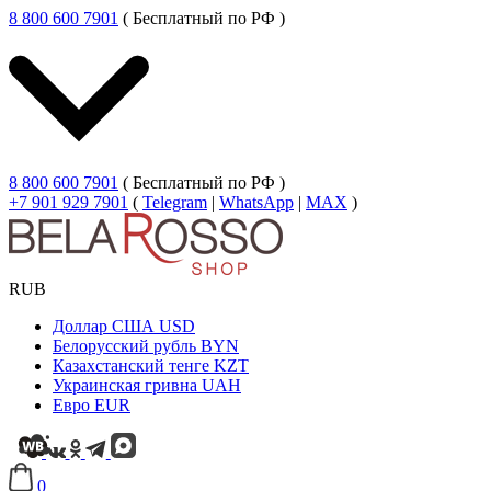
8 800 600 7901
( Бесплатный по РФ )
8 800 600 7901
( Бесплатный по РФ )
+7 901 929 7901
(
Telegram
|
WhatsApp
|
MAX
)
RUB
Доллар США
USD
Белорусский рубль
BYN
Казахстанский тенге
KZT
Украинская гривна
UAH
Евро
EUR
0