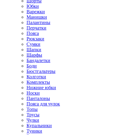
Шорты
Юбки
Варежки
Манишки
Палантины
Перчатки
Пояса
Рюкзаки
Сумки
Шапки
Шарфы
Бандалетки
Боди
Бюстгальтеры
Колготки
Комплекты
Нижние юбки
Носки
Панталоны
Поясa для чулок
Топы
Трусы
Чулки
Купальники
Туники