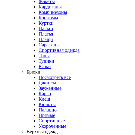
Жакеты
Кардиганы
Комбинезоны
Костюмы
Куртки
Пальто
Платья
Плащи
Сарафаны
Спортивная одежда
Топы
Туники
Юбки
Брюки
Посмотреть всё
Джинсы
Зауженные
Карго
Клёш
Кюлоты
Палаццо
Прямые
Спортивные
Укороченные
Верхняя одежда