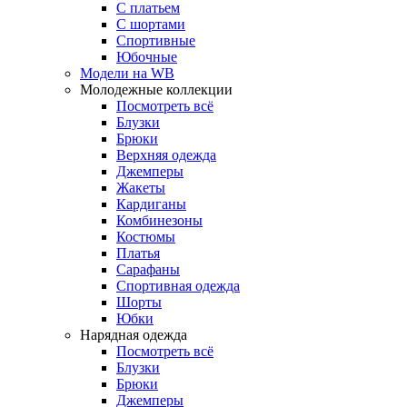
С платьем
С шортами
Спортивные
Юбочные
Модели на WB
Молодежные коллекции
Посмотреть всё
Блузки
Брюки
Верхняя одежда
Джемперы
Жакеты
Кардиганы
Комбинезоны
Костюмы
Платья
Сарафаны
Спортивная одежда
Шорты
Юбки
Нарядная одежда
Посмотреть всё
Блузки
Брюки
Джемперы