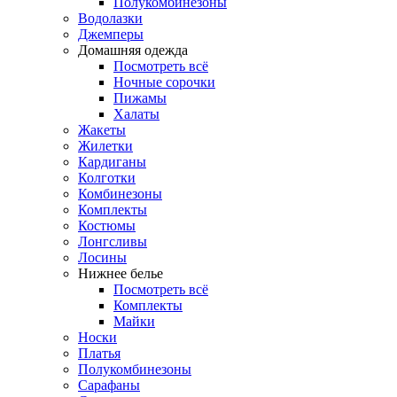
Полукомбинезоны
Водолазки
Джемперы
Домашняя одежда
Посмотреть всё
Ночные сорочки
Пижамы
Халаты
Жакеты
Жилетки
Кардиганы
Колготки
Комбинезоны
Комплекты
Костюмы
Лонгсливы
Лосины
Нижнее белье
Посмотреть всё
Комплекты
Майки
Носки
Платья
Полукомбинезоны
Сарафаны