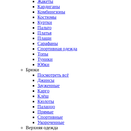
Жакеты
Кардиганы
Комбинезоны
Костюмы
Куртки
Пальто
Платья
Плащи
Сарафаны
Спортивная одежда
Топы
Туники
Юбки
Брюки
Посмотреть всё
Джинсы
Зауженные
Карго
Клёш
Кюлоты
Палаццо
Прямые
Спортивные
Укороченные
Верхняя одежда