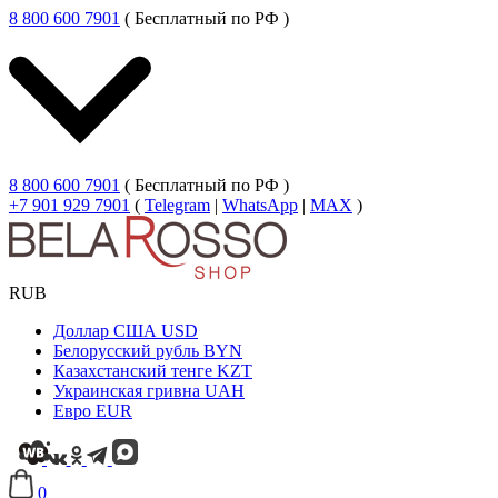
8 800 600 7901
( Бесплатный по РФ )
8 800 600 7901
( Бесплатный по РФ )
+7 901 929 7901
(
Telegram
|
WhatsApp
|
MAX
)
RUB
Доллар США
USD
Белорусский рубль
BYN
Казахстанский тенге
KZT
Украинская гривна
UAH
Евро
EUR
0