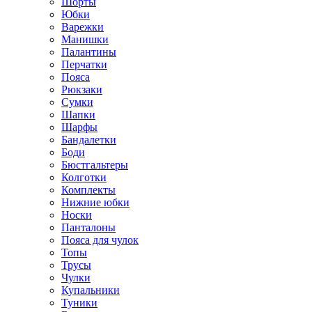
Шорты
Юбки
Варежки
Манишки
Палантины
Перчатки
Пояса
Рюкзаки
Сумки
Шапки
Шарфы
Бандалетки
Боди
Бюстгальтеры
Колготки
Комплекты
Нижние юбки
Носки
Панталоны
Поясa для чулок
Топы
Трусы
Чулки
Купальники
Туники