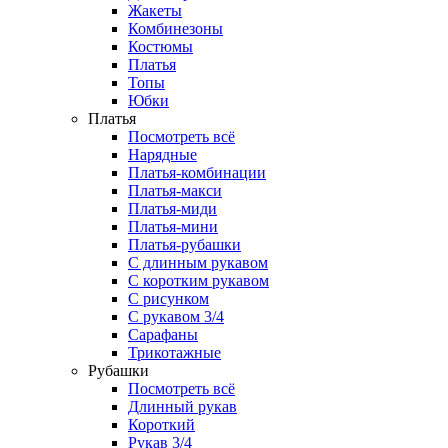
Жакеты
Комбинезоны
Костюмы
Платья
Топы
Юбки
Платья
Посмотреть всё
Нарядные
Платья-комбинации
Платья-макси
Платья-миди
Платья-мини
Платья-рубашки
С длинным рукавом
С коротким рукавом
С рисунком
С рукавом 3/4
Сарафаны
Трикотажные
Рубашки
Посмотреть всё
Длинный рукав
Короткий
Рукав 3/4