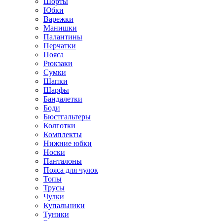
Шорты
Юбки
Варежки
Манишки
Палантины
Перчатки
Пояса
Рюкзаки
Сумки
Шапки
Шарфы
Бандалетки
Боди
Бюстгальтеры
Колготки
Комплекты
Нижние юбки
Носки
Панталоны
Поясa для чулок
Топы
Трусы
Чулки
Купальники
Туники