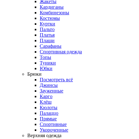
Жакеты
Кардиганы
Комбинезоны
Костюмы
Куртки
Пальто
Платья
Плащи
Сарафаны
Спортивная одежда
Топы
Туники
Юбки
Брюки
Посмотреть всё
Джинсы
Зауженные
Карго
Клёш
Кюлоты
Палаццо
Прямые
Спортивные
Укороченные
Верхняя одежда