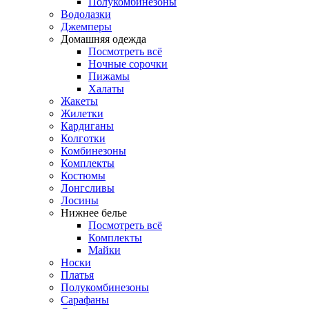
Полукомбинезоны
Водолазки
Джемперы
Домашняя одежда
Посмотреть всё
Ночные сорочки
Пижамы
Халаты
Жакеты
Жилетки
Кардиганы
Колготки
Комбинезоны
Комплекты
Костюмы
Лонгсливы
Лосины
Нижнее белье
Посмотреть всё
Комплекты
Майки
Носки
Платья
Полукомбинезоны
Сарафаны