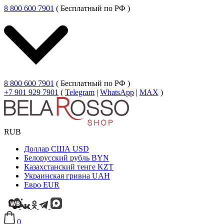
8 800 600 7901
( Бесплатный по РФ )
8 800 600 7901
( Бесплатный по РФ )
+7 901 929 7901
(
Telegram
|
WhatsApp
|
MAX
)
RUB
Доллар США
USD
Белорусский рубль
BYN
Казахстанский тенге
KZT
Украинская гривна
UAH
Евро
EUR
0