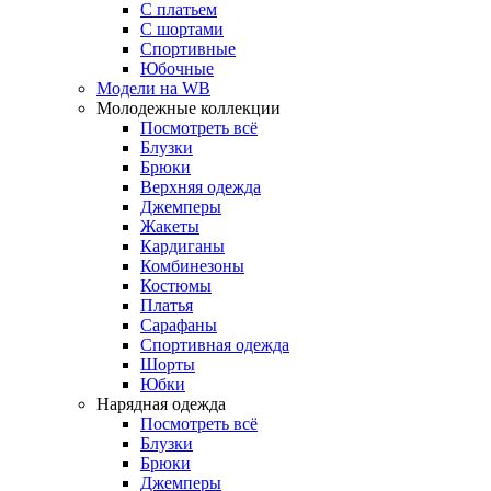
С платьем
С шортами
Спортивные
Юбочные
Модели на WB
Молодежные коллекции
Посмотреть всё
Блузки
Брюки
Верхняя одежда
Джемперы
Жакеты
Кардиганы
Комбинезоны
Костюмы
Платья
Сарафаны
Спортивная одежда
Шорты
Юбки
Нарядная одежда
Посмотреть всё
Блузки
Брюки
Джемперы