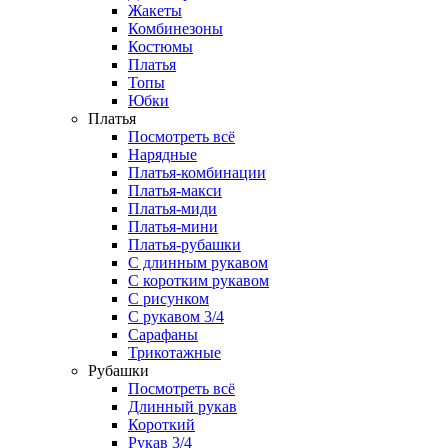
Жакеты
Комбинезоны
Костюмы
Платья
Топы
Юбки
Платья
Посмотреть всё
Нарядные
Платья-комбинации
Платья-макси
Платья-миди
Платья-мини
Платья-рубашки
С длинным рукавом
С коротким рукавом
С рисунком
С рукавом 3/4
Сарафаны
Трикотажные
Рубашки
Посмотреть всё
Длинный рукав
Короткий
Рукав 3/4