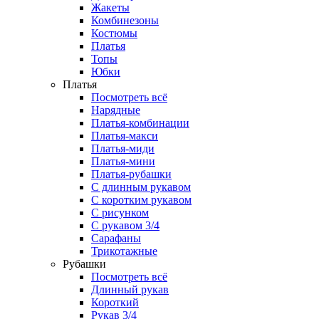
Жакеты
Комбинезоны
Костюмы
Платья
Топы
Юбки
Платья
Посмотреть всё
Нарядные
Платья-комбинации
Платья-макси
Платья-миди
Платья-мини
Платья-рубашки
С длинным рукавом
С коротким рукавом
С рисунком
С рукавом 3/4
Сарафаны
Трикотажные
Рубашки
Посмотреть всё
Длинный рукав
Короткий
Рукав 3/4