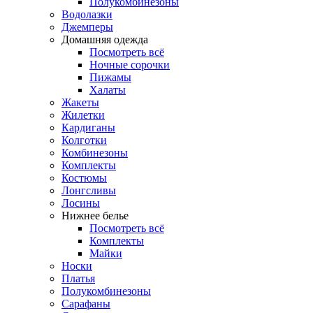
Полукомбинезоны
Водолазки
Джемперы
Домашняя одежда
Посмотреть всё
Ночные сорочки
Пижамы
Халаты
Жакеты
Жилетки
Кардиганы
Колготки
Комбинезоны
Комплекты
Костюмы
Лонгсливы
Лосины
Нижнее белье
Посмотреть всё
Комплекты
Майки
Носки
Платья
Полукомбинезоны
Сарафаны