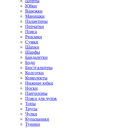
Шорты
Юбки
Варежки
Манишки
Палантины
Перчатки
Пояса
Рюкзаки
Сумки
Шапки
Шарфы
Бандалетки
Боди
Бюстгальтеры
Колготки
Комплекты
Нижние юбки
Носки
Панталоны
Поясa для чулок
Топы
Трусы
Чулки
Купальники
Туники