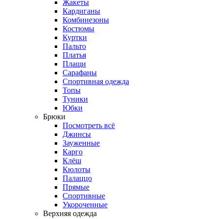
Жакеты
Кардиганы
Комбинезоны
Костюмы
Куртки
Пальто
Платья
Плащи
Сарафаны
Спортивная одежда
Топы
Туники
Юбки
Брюки
Посмотреть всё
Джинсы
Зауженные
Карго
Клёш
Кюлоты
Палаццо
Прямые
Спортивные
Укороченные
Верхняя одежда