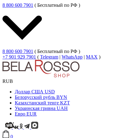
8 800 600 7901
( Бесплатный по РФ )
8 800 600 7901
( Бесплатный по РФ )
+7 901 929 7901
(
Telegram
|
WhatsApp
|
MAX
)
RUB
Доллар США
USD
Белорусский рубль
BYN
Казахстанский тенге
KZT
Украинская гривна
UAH
Евро
EUR
0