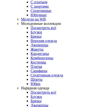
С платьем
С шортами
Спортивные
Юбочные
Модели на WB
Молодежные коллекции
Посмотреть всё
Блузки
Брюки
Верхняя одежда
Джемперы
Жакеты
Кардиганы
Комбинезоны
Костюмы
Платья
Сарафаны
Спортивная одежда
Шорты
Юбки
Нарядная одежда
Посмотреть всё
Блузки
Брюки
Джемперы