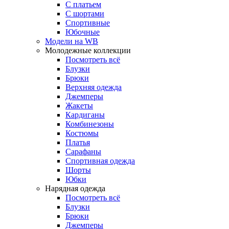
С платьем
С шортами
Спортивные
Юбочные
Модели на WB
Молодежные коллекции
Посмотреть всё
Блузки
Брюки
Верхняя одежда
Джемперы
Жакеты
Кардиганы
Комбинезоны
Костюмы
Платья
Сарафаны
Спортивная одежда
Шорты
Юбки
Нарядная одежда
Посмотреть всё
Блузки
Брюки
Джемперы