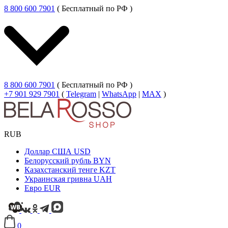
8 800 600 7901
( Бесплатный по РФ )
8 800 600 7901
( Бесплатный по РФ )
+7 901 929 7901
(
Telegram
|
WhatsApp
|
MAX
)
RUB
Доллар США
USD
Белорусский рубль
BYN
Казахстанский тенге
KZT
Украинская гривна
UAH
Евро
EUR
0