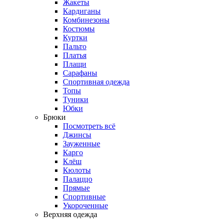
Жакеты
Кардиганы
Комбинезоны
Костюмы
Куртки
Пальто
Платья
Плащи
Сарафаны
Спортивная одежда
Топы
Туники
Юбки
Брюки
Посмотреть всё
Джинсы
Зауженные
Карго
Клёш
Кюлоты
Палаццо
Прямые
Спортивные
Укороченные
Верхняя одежда