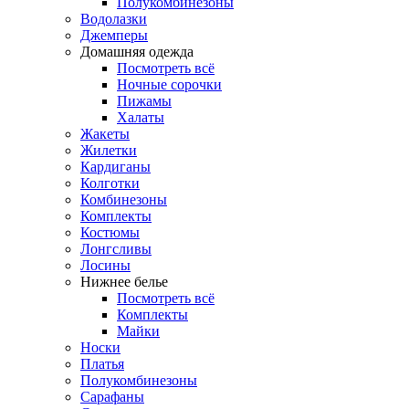
Полукомбинезоны
Водолазки
Джемперы
Домашняя одежда
Посмотреть всё
Ночные сорочки
Пижамы
Халаты
Жакеты
Жилетки
Кардиганы
Колготки
Комбинезоны
Комплекты
Костюмы
Лонгсливы
Лосины
Нижнее белье
Посмотреть всё
Комплекты
Майки
Носки
Платья
Полукомбинезоны
Сарафаны