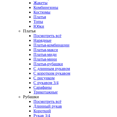
Жакеты
Комбинезоны
Костюмы
Платья
Топы
Юбки
Платья
Посмотреть всё
Нарядные
Платья-комбинации
Платья-макси
Платья-миди
Платья-мини
Платья-рубашки
С длинным рукавом
С коротким рукавом
С рисунком
С рукавом 3/4
Сарафаны
Трикотажные
Рубашки
Посмотреть всё
Длинный рукав
Короткий
Рукав 3/4