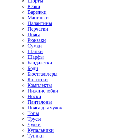
Шорты
Юбки
Варежки
Манишки
Палантины
Перчатки
Пояса
Рюкзаки
Сумки
Шапки
Шарфы
Бандалетки
Боди
Бюстгальтеры
Колготки
Комплекты
Нижние юбки
Носки
Панталоны
Поясa для чулок
Топы
Трусы
Чулки
Купальники
Туники