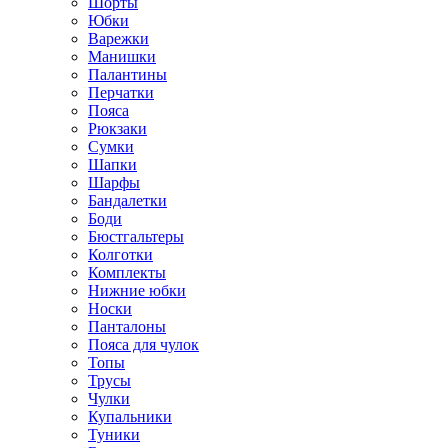
Шорты
Юбки
Варежки
Манишки
Палантины
Перчатки
Пояса
Рюкзаки
Сумки
Шапки
Шарфы
Бандалетки
Боди
Бюстгальтеры
Колготки
Комплекты
Нижние юбки
Носки
Панталоны
Поясa для чулок
Топы
Трусы
Чулки
Купальники
Туники