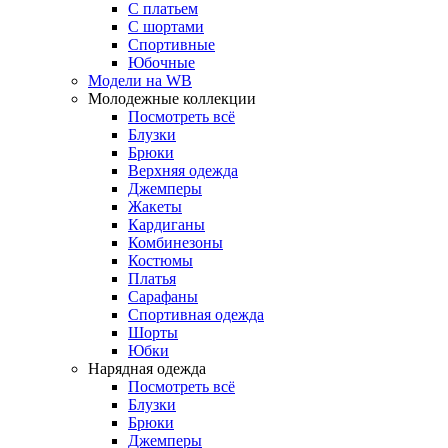
С платьем
С шортами
Спортивные
Юбочные
Модели на WB
Молодежные коллекции
Посмотреть всё
Блузки
Брюки
Верхняя одежда
Джемперы
Жакеты
Кардиганы
Комбинезоны
Костюмы
Платья
Сарафаны
Спортивная одежда
Шорты
Юбки
Нарядная одежда
Посмотреть всё
Блузки
Брюки
Джемперы