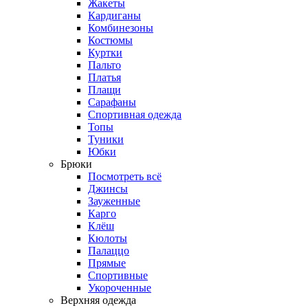
Жакеты
Кардиганы
Комбинезоны
Костюмы
Куртки
Пальто
Платья
Плащи
Сарафаны
Спортивная одежда
Топы
Туники
Юбки
Брюки
Посмотреть всё
Джинсы
Зауженные
Карго
Клёш
Кюлоты
Палаццо
Прямые
Спортивные
Укороченные
Верхняя одежда