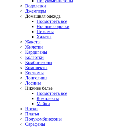
Полукомбинезоны
Водолазки
Джемперы
Домашняя одежда
Посмотреть всё
Ночные сорочки
Пижамы
Халаты
Жакеты
Жилетки
Кардиганы
Колготки
Комбинезоны
Комплекты
Костюмы
Лонгсливы
Лосины
Нижнее белье
Посмотреть всё
Комплекты
Майки
Носки
Платья
Полукомбинезоны
Сарафаны