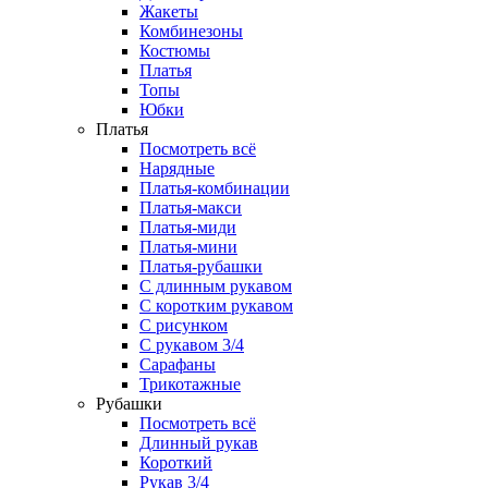
Жакеты
Комбинезоны
Костюмы
Платья
Топы
Юбки
Платья
Посмотреть всё
Нарядные
Платья-комбинации
Платья-макси
Платья-миди
Платья-мини
Платья-рубашки
С длинным рукавом
С коротким рукавом
С рисунком
С рукавом 3/4
Сарафаны
Трикотажные
Рубашки
Посмотреть всё
Длинный рукав
Короткий
Рукав 3/4