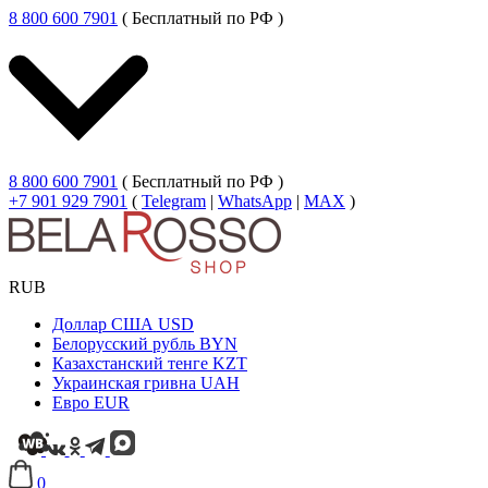
8 800 600 7901
( Бесплатный по РФ )
8 800 600 7901
( Бесплатный по РФ )
+7 901 929 7901
(
Telegram
|
WhatsApp
|
MAX
)
RUB
Доллар США
USD
Белорусский рубль
BYN
Казахстанский тенге
KZT
Украинская гривна
UAH
Евро
EUR
0