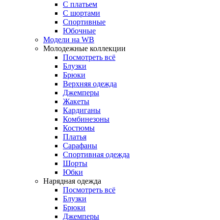
С платьем
С шортами
Спортивные
Юбочные
Модели на WB
Молодежные коллекции
Посмотреть всё
Блузки
Брюки
Верхняя одежда
Джемперы
Жакеты
Кардиганы
Комбинезоны
Костюмы
Платья
Сарафаны
Спортивная одежда
Шорты
Юбки
Нарядная одежда
Посмотреть всё
Блузки
Брюки
Джемперы