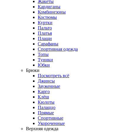
Жакеты
Кардиганы
Комбинезоны
Костюмы
Куртки
Пальто
Платья
Плащи
Сарафаны
Спортивная одежда
Топы
Туники
Юбки
Брюки
Посмотреть всё
Джинсы
Зауженные
Карго
Клёш
Кюлоты
Палаццо
Прямые
Спортивные
Укороченные
Верхняя одежда