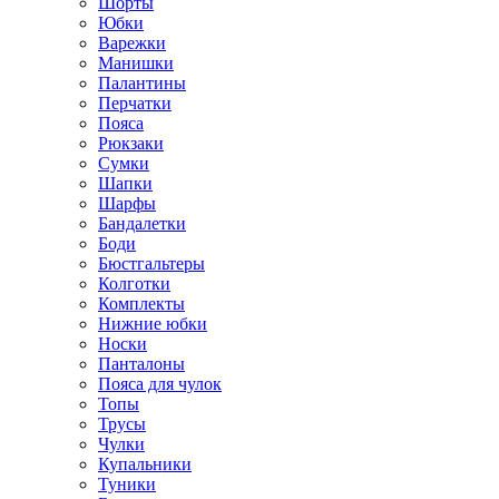
Шорты
Юбки
Варежки
Манишки
Палантины
Перчатки
Пояса
Рюкзаки
Сумки
Шапки
Шарфы
Бандалетки
Боди
Бюстгальтеры
Колготки
Комплекты
Нижние юбки
Носки
Панталоны
Поясa для чулок
Топы
Трусы
Чулки
Купальники
Туники