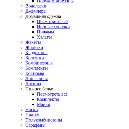
Полукомбинезоны
Водолазки
Джемперы
Домашняя одежда
Посмотреть всё
Ночные сорочки
Пижамы
Халаты
Жакеты
Жилетки
Кардиганы
Колготки
Комбинезоны
Комплекты
Костюмы
Лонгсливы
Лосины
Нижнее белье
Посмотреть всё
Комплекты
Майки
Носки
Платья
Полукомбинезоны
Сарафаны