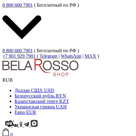
8 800 600 7901
( Бесплатный по РФ )
8 800 600 7901
( Бесплатный по РФ )
+7 901 929 7901
(
Telegram
|
WhatsApp
|
MAX
)
RUB
Доллар США
USD
Белорусский рубль
BYN
Казахстанский тенге
KZT
Украинская гривна
UAH
Евро
EUR
0