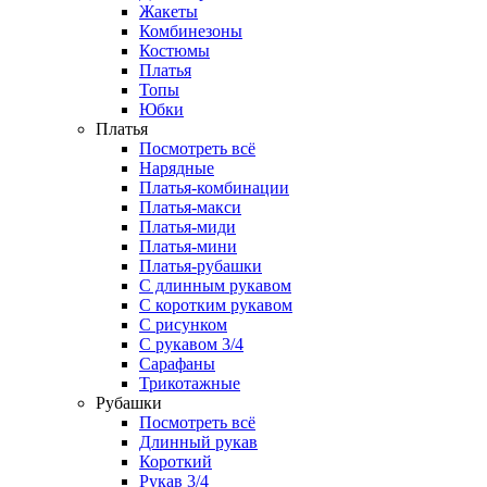
Жакеты
Комбинезоны
Костюмы
Платья
Топы
Юбки
Платья
Посмотреть всё
Нарядные
Платья-комбинации
Платья-макси
Платья-миди
Платья-мини
Платья-рубашки
С длинным рукавом
С коротким рукавом
С рисунком
С рукавом 3/4
Сарафаны
Трикотажные
Рубашки
Посмотреть всё
Длинный рукав
Короткий
Рукав 3/4