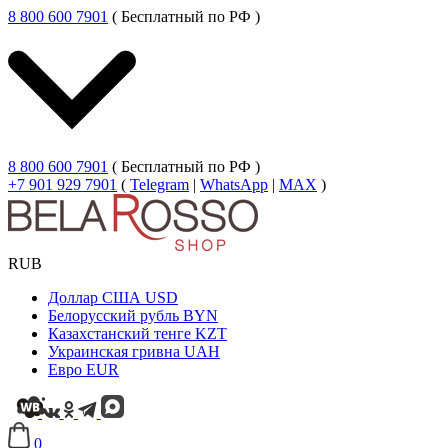
8 800 600 7901
( Бесплатный по РФ )
8 800 600 7901
( Бесплатный по РФ )
+7 901 929 7901
(
Telegram
|
WhatsApp
|
MAX
)
RUB
Доллар США
USD
Белорусский рубль
BYN
Казахстанский тенге
KZT
Украинская гривна
UAH
Евро
EUR
0