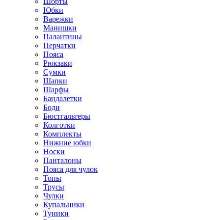
Шорты
Юбки
Варежки
Манишки
Палантины
Перчатки
Пояса
Рюкзаки
Сумки
Шапки
Шарфы
Бандалетки
Боди
Бюстгальтеры
Колготки
Комплекты
Нижние юбки
Носки
Панталоны
Поясa для чулок
Топы
Трусы
Чулки
Купальники
Туники