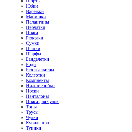
Шорты
Юбки
Варежки
Манишки
Палантины
Перчатки
Пояса
Рюкзаки
Сумки
Шапки
Шарфы
Бандалетки
Боди
Бюстгальтеры
Колготки
Комплекты
Нижние юбки
Носки
Панталоны
Поясa для чулок
Топы
Трусы
Чулки
Купальники
Туники