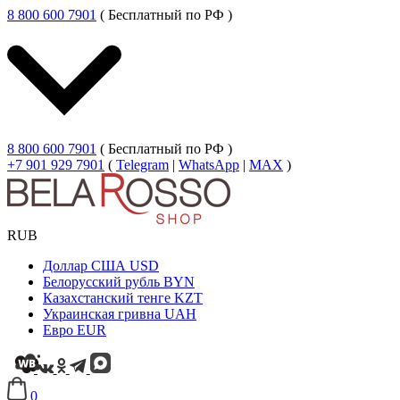
8 800 600 7901
( Бесплатный по РФ )
8 800 600 7901
( Бесплатный по РФ )
+7 901 929 7901
(
Telegram
|
WhatsApp
|
MAX
)
RUB
Доллар США
USD
Белорусский рубль
BYN
Казахстанский тенге
KZT
Украинская гривна
UAH
Евро
EUR
0