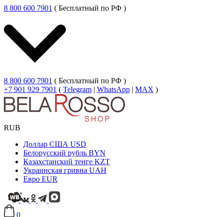
8 800 600 7901
( Бесплатный по РФ )
8 800 600 7901
( Бесплатный по РФ )
+7 901 929 7901
(
Telegram
|
WhatsApp
|
MAX
)
RUB
Доллар США
USD
Белорусский рубль
BYN
Казахстанский тенге
KZT
Украинская гривна
UAH
Евро
EUR
0