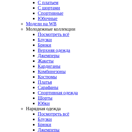
С платьем
С шортами
Спортивные
Юбочные
Модели на WB
Молодежные коллекции
Посмотреть всё
Блузки
Брюки
Верхняя одежда
Джемперы
Жакеты
Кардиганы
Комбинезоны
Костюмы
Платья
Сарафаны
Спортивная одежда
Шорты
Юбки
Нарядная одежда
Посмотреть всё
Блузки
Брюки
Джемперы