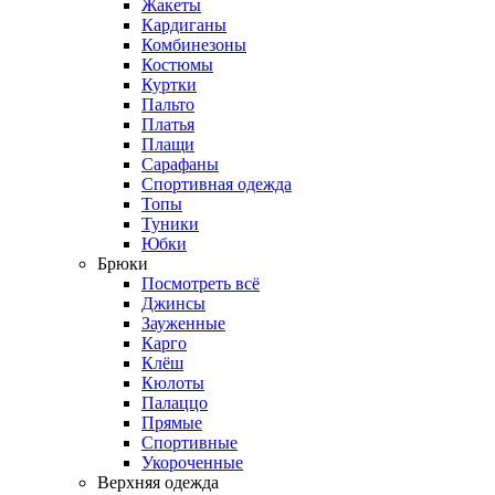
Жакеты
Кардиганы
Комбинезоны
Костюмы
Куртки
Пальто
Платья
Плащи
Сарафаны
Спортивная одежда
Топы
Туники
Юбки
Брюки
Посмотреть всё
Джинсы
Зауженные
Карго
Клёш
Кюлоты
Палаццо
Прямые
Спортивные
Укороченные
Верхняя одежда