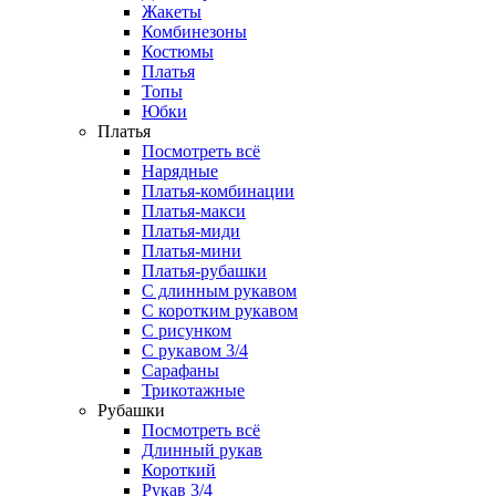
Жакеты
Комбинезоны
Костюмы
Платья
Топы
Юбки
Платья
Посмотреть всё
Нарядные
Платья-комбинации
Платья-макси
Платья-миди
Платья-мини
Платья-рубашки
С длинным рукавом
С коротким рукавом
С рисунком
С рукавом 3/4
Сарафаны
Трикотажные
Рубашки
Посмотреть всё
Длинный рукав
Короткий
Рукав 3/4