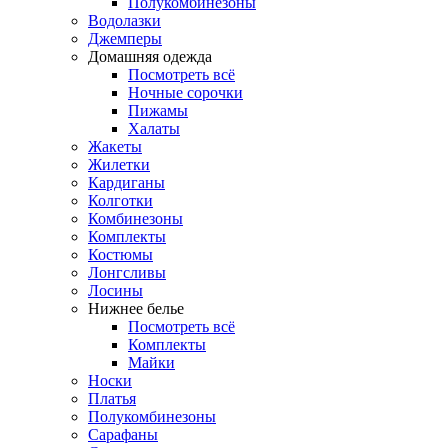
Полукомбинезоны
Водолазки
Джемперы
Домашняя одежда
Посмотреть всё
Ночные сорочки
Пижамы
Халаты
Жакеты
Жилетки
Кардиганы
Колготки
Комбинезоны
Комплекты
Костюмы
Лонгсливы
Лосины
Нижнее белье
Посмотреть всё
Комплекты
Майки
Носки
Платья
Полукомбинезоны
Сарафаны