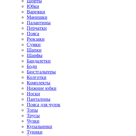
Шорты
Юбки
Варежки
Манишки
Палантины
Перчатки
Пояса
Рюкзаки
Сумки
Шапки
Шарфы
Бандалетки
Боди
Бюстгальтеры
Колготки
Комплекты
Нижние юбки
Носки
Панталоны
Поясa для чулок
Топы
Трусы
Чулки
Купальники
Туники