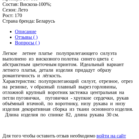
Состав:
Вискоза-100%;
Сезон:
Лето
Рост:
170
Страна бренда:
Беларусь
Описание
Отзывы ( )
Вопросы ( )
Легкое летнее платье полуприлегающего силуэта
выполнено из вискозного полотна синего цвета с
абстрактным цветочным принтом. Идеальный вариант
летнего платья, детали изделия придадут образу
романтичность и лёгкость.
Характеристик: полуприлегающий силуэт, отрезное, отрез
на резинке, v образный плавный вырез горловины,
отложной крупный воротник застежка центральная на
петли пуговички, пуговички - хрупкие сердечки, рукав
объёмный втачной, по воротнику, низу рукава и низу
изделия декоративная сборка из ткани основного изделия.
Длина изделия по спинке 82, длина рукава 30 см.
Для того чтобы оставить отзыв необходимо
войти на сайт